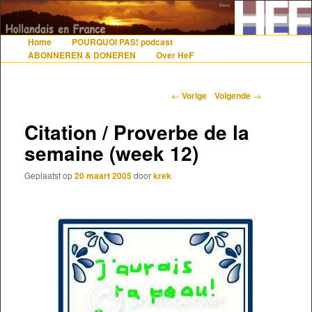
De gezelligste website voor Nederlanders die iets met Frankrijk hebben
Home
POURQUOI PAS! podcast
Hoofdmenu
Spring naar de primaire inhoud
Spring naar de secundaire inhoud
ABONNEREN & DONEREN
Over HeF
Hollandais en France
Berichtnavigatie
←
Vorige
Volgende
→
Citation / Proverbe de la
semaine (week 12)
Geplaatst op
20 maart 2005
door
krek