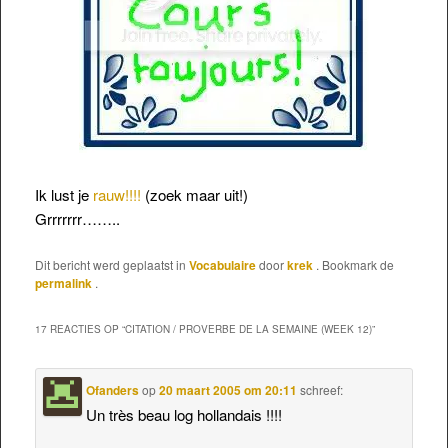
Ik lust je
rauw!!!!
(zoek maar uit!)
Grrrrrrr……..
Dit bericht werd geplaatst in
Vocabulaire
door
krek
. Bookmark de
permalink
.
17 REACTIES OP “
CITATION / PROVERBE DE LA SEMAINE (WEEK 12)
”
Ofanders
op
20 maart 2005 om 20:11
schreef:
Un très beau log hollandais !!!!