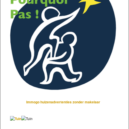
Immogo huizenadvertenties zonder makelaar