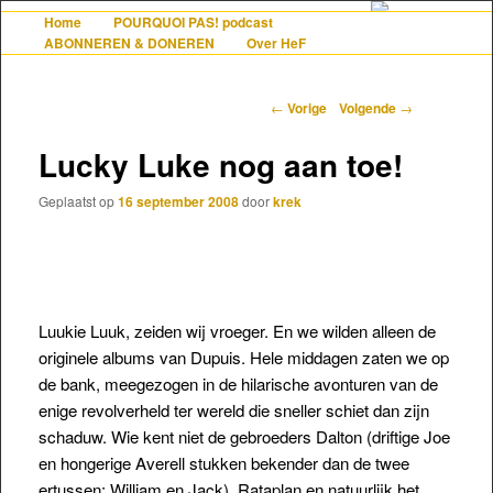
De gezelligste website voor Nederlanders die iets met Frankrijk hebben
Home
POURQUOI PAS! podcast
Hoofdmenu
Spring naar de primaire inhoud
Spring naar de secundaire inhoud
ABONNEREN & DONEREN
Over HeF
Berichtnavigatie
←
Vorige
Volgende
→
Hollandais en France
Lucky Luke nog aan toe!
Geplaatst op
16 september 2008
door
krek
Luukie Luuk, zeiden wij vroeger. En we wilden alleen de
originele albums van Dupuis. Hele middagen zaten we op
de bank, meegezogen in de hilarische avonturen van de
enige revolverheld ter wereld die sneller schiet dan zijn
schaduw. Wie kent niet de gebroeders Dalton (driftige Joe
en hongerige Averell stukken bekender dan de twee
ertussen: William en Jack), Rataplan en natuurlijk
het