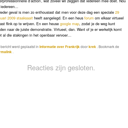
terprofessionnelle d’action’, wat zoveel wil zeggen dat iedereen mee doet. Nou
, iedereen…
 ieder geval is men zo enthousiast dat men voor deze dag een speciale
29
nuari 2009 staaksaait
heeft aangelegd. En een heus
forum
om elkaar virtueel
vast flink op te wrijven. En een heuse
google map
, zodat je de weg kunt
nden naar de juiste demonstratie. Virtueel, dan. Want of je er werkelijk komt
t al die stakingen in het openbaar vervoer…
t bericht werd geplaatst in
Informatie over Frankrijk
door
krek
. Bookmark de
rmalink
.
Reacties zijn gesloten.