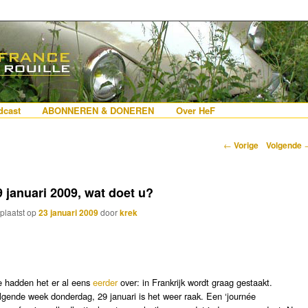
erlanders die iets met Frankrijk hebben
 France
nhoud
e inhoud
cast
ABONNEREN & DONEREN
Over HeF
Berichtnavigatie
←
Vorige
Volgende
9 januari 2009, wat doet u?
plaatst op
23 januari 2009
door
krek
 hadden het er al eens
eerder
over: in Frankrijk wordt graag gestaakt.
lgende week donderdag, 29 januari is het weer raak. Een ‘journée