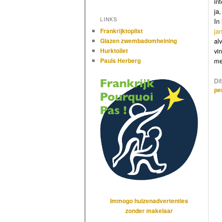
in
ja
LINKS
In
ja
Frankrijktoplist
al
Glazen zwembadomheining
vi
Hurktoilet
me
Pauls Herberg
Di
pe
Immogo huizenadvertenties
zonder makelaar