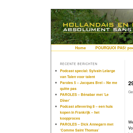
De gezelligste website voor Ned
Hollandais en
Hoofdmenu
Home
Spring naar de primaire i
Spring naar de secundair
POURQUOI PAS! pod
RECENTE BERICHTEN
Podcast special: Sylvain Lelarge
van Talen voor talent
2
Paroles 5 – Jacques Brel – Ne me
quitte pas
Ge
PAROLES – Bénabar met ‘Le
Dîner’
Podcast aflevering 8 – een huis
kopen in Frankrijk – het
koopproces
We
PAROLES – Dick Annegarn met
Vo
‘Comme Saint Thomas’