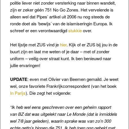
politie liever niet zonder versterking naar binnen wandelt,
zijn er zeker géén 751 No Go Zones. Het vervelende is
alleen wel dat Pipes’ artikel uit 2006 nu nog steeds de
ronde doet als ‘bewijs’ van de islamiseringin Europa. Ik
schreef er een verontwaardigd
stukkie
over.
Het lijstje met ZUS vind je
hier
. Kijk of er ZUS bij jou in de
buurt zijn en laat me weten of je daar – met of zonder
uniform – veilig over straat kunt. Ik ben benieuwd naar
jullie ervaringen!
UPDATE
: even met Olivier van Beemen gemaild. Je weet
wel, onze favoriete Frankrijkcorrespondent (van het boek
In Parijs
). Die zegt het volgende:
“Ik heb wel eens geschreven over een geheim rapport
van BZ dat was uitgelekt naar Le Monde (dat is inmiddels
wel 7/8 jaar geleden), waarin sprake was van zo’n 300
echte getto’s binnen die 751. Ik heb toen nog gebeld met