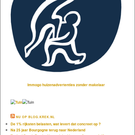
Immogo huizenadvertenties zonder makelaar
NU OP BLOG.KREK.NL
De 1% rijksten belasten, wat levert dat concreet op ?
Na 25 jaar Bourgogne terug naar Nederland