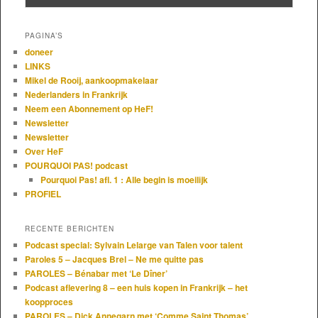
PAGINA’S
doneer
LINKS
Mikel de Rooij, aankoopmakelaar
Nederlanders in Frankrijk
Neem een Abonnement op HeF!
Newsletter
Newsletter
Over HeF
POURQUOI PAS! podcast
Pourquoi Pas! afl. 1 : Alle begin is moeilijk
PROFIEL
RECENTE BERICHTEN
Podcast special: Sylvain Lelarge van Talen voor talent
Paroles 5 – Jacques Brel – Ne me quitte pas
PAROLES – Bénabar met ‘Le Dîner’
Podcast aflevering 8 – een huis kopen in Frankrijk – het
koopproces
PAROLES – Dick Annegarn met ‘Comme Saint Thomas’