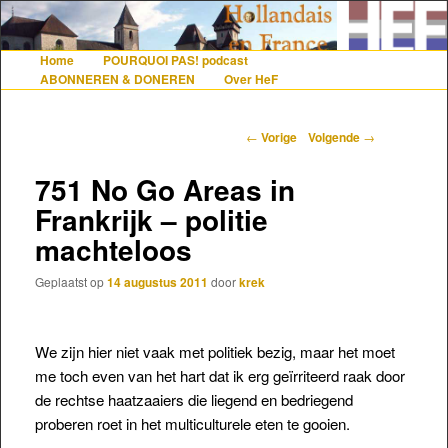
De gezelligste website voor Nederlanders die iets met Frankrijk hebben
Home
POURQUOI PAS! podcast
Hoofdmenu
Spring naar de primaire inhoud
Spring naar de secundaire inhoud
ABONNEREN & DONEREN
Over HeF
Hollandais en France
Berichtnavigatie
←
Vorige
Volgende
→
751 No Go Areas in
Frankrijk – politie
machteloos
Geplaatst op
14 augustus 2011
door
krek
We zijn hier niet vaak met politiek bezig, maar het moet
me toch even van het hart dat ik erg geïrriteerd raak door
de rechtse haatzaaiers die liegend en bedriegend
proberen roet in het multiculturele eten te gooien.