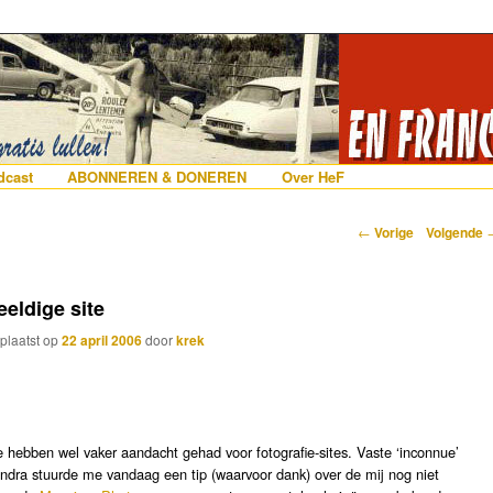
erlanders die iets met Frankrijk hebben
 France
nhoud
e inhoud
cast
ABONNEREN & DONEREN
Over HeF
Berichtnavigatie
←
Vorige
Volgende
eeldige site
plaatst op
22 april 2006
door
krek
 hebben wel vaker aandacht gehad voor fotografie-sites. Vaste ‘inconnue’
ndra stuurde me vandaag een tip (waarvoor dank) over de mij nog niet