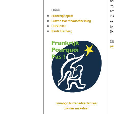
be
‘m
LINKS
am
in
Frankrijktoplist
aa
Glazen zwembadomheining
to
Hurktoilet
(i
Pauls Herberg
Di
pe
Immogo huizenadvertenties
zonder makelaar