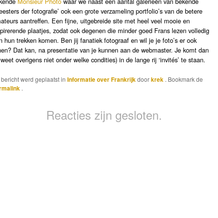
kende
Monsieur Photo
waar we naast een aantal galerieën van bekende
eesters der fotografie’ ook een grote verzameling portfolio’s van de betere
ateurs aantreffen. Een fijne, uitgebreide site met heel veel mooie en
spirerende plaatjes, zodat ook degenen die minder goed Frans lezen volledig
n hun trekken komen. Ben jij fanatiek fotograaf en wil je je foto’s er ook
nen? Dat kan, na presentatie van je kunnen aan de webmaster. Je komt dan
k weet overigens niet onder welke condities) in de lange rij ‘invités’ te staan.
t bericht werd geplaatst in
Informatie over Frankrijk
door
krek
. Bookmark de
rmalink
.
Reacties zijn gesloten.