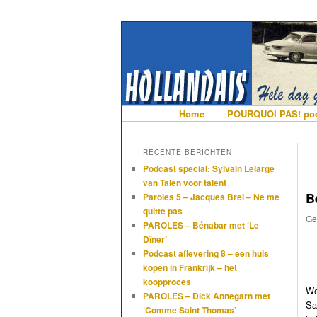
De gezelligste website voor Ned
Hollandais en
Hoofdmenu
Home
Spring naar de primaire i
Spring naar de secundair
POURQUOI PAS! pod
RECENTE BERICHTEN
Podcast special: Sylvain Lelarge
van Talen voor talent
B
Paroles 5 – Jacques Brel – Ne me
quitte pas
Ge
PAROLES – Bénabar met ‘Le
Dîner’
Podcast aflevering 8 – een huis
kopen in Frankrijk – het
koopproces
We
PAROLES – Dick Annegarn met
Sa
‘Comme Saint Thomas’