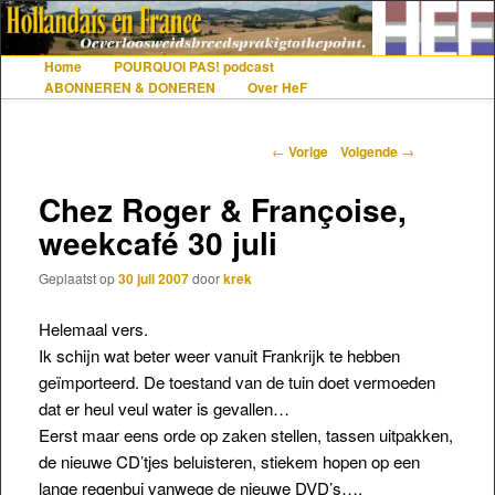
De gezelligste website voor Nederlanders die iets met Frankrijk hebben
Home
POURQUOI PAS! podcast
Hoofdmenu
Spring naar de primaire inhoud
Spring naar de secundaire inhoud
ABONNEREN & DONEREN
Over HeF
Hollandais en France
Berichtnavigatie
←
Vorige
Volgende
→
Chez Roger & Françoise,
weekcafé 30 juli
Geplaatst op
30 juli 2007
door
krek
Helemaal vers.
Ik schijn wat beter weer vanuit Frankrijk te hebben
geïmporteerd. De toestand van de tuin doet vermoeden
dat er heul veul water is gevallen…
Eerst maar eens orde op zaken stellen, tassen uitpakken,
de nieuwe CD’tjes beluisteren, stiekem hopen op een
lange regenbui vanwege de nieuwe DVD’s….