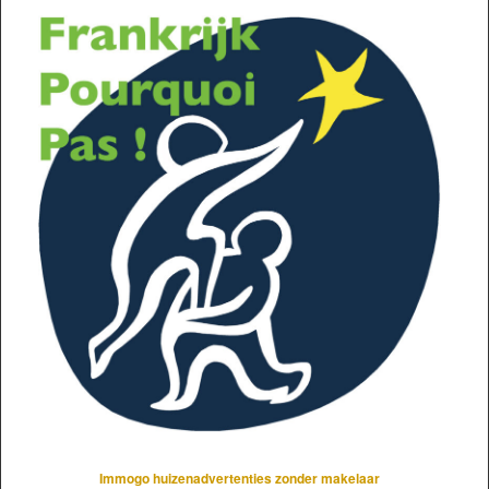
Immogo huizenadvertenties zonder makelaar