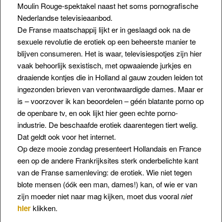
Moulin Rouge-spektakel naast het soms pornografische
Nederlandse televisieaanbod.
De Franse maatschappij lijkt er in geslaagd ook na de
sexuele revolutie de erotiek op een beheerste manier te
blijven consumeren. Het is waar, televisiespotjes zijn hier
vaak behoorlijk sexistisch, met opwaaiende jurkjes en
draaiende kontjes die in Holland al gauw zouden leiden tot
ingezonden brieven van verontwaardigde dames. Maar er
is – voorzover ik kan beoordelen – géén blatante porno op
de openbare tv, en ook lijkt hier geen echte porno-
industrie. De beschaafde erotiek daarentegen tiert welig.
Dat geldt ook voor het internet.
Op deze mooie zondag presenteert Hollandais en France
een op de andere Frankrijksites sterk onderbelichte kant
van de Franse samenleving: de erotiek. Wie niet tegen
blote mensen (óók een man, dames!) kan, of wie er van
zijn moeder niet naar mag kijken, moet dus vooral
niet
hier
klikken.