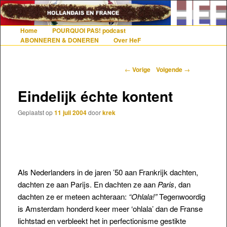
De gezelligste website voor Nederlanders die iets met Frankrijk hebben
Home
POURQUOI PAS! podcast
Hoofdmenu
Spring naar de primaire inhoud
Spring naar de secundaire inhoud
ABONNEREN & DONEREN
Over HeF
Hollandais en France
Berichtnavigatie
←
Vorige
Volgende
→
Eindelijk échte kontent
Geplaatst op
11 juli 2004
door
krek
Als Nederlanders in de jaren ’50 aan Frankrijk dachten,
dachten ze aan Parijs. En dachten ze aan
Paris
, dan
dachten ze er meteen achteraan:
“Ohlala!”
Tegenwoordig
is Amsterdam honderd keer meer ‘ohlala’ dan de Franse
lichtstad en verbleekt het in perfectionisme gestikte