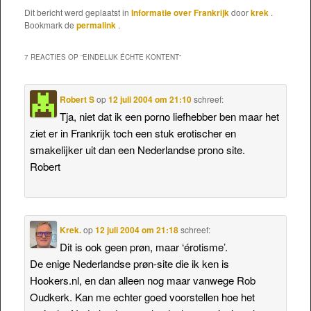
Dit bericht werd geplaatst in
Informatie over Frankrijk
door
krek
.
Bookmark de
permalink
.
7 REACTIES OP “
EINDELIJK ÉCHTE KONTENT
”
Robert S
op
12 juli 2004 om 21:10
schreef:
Tja, niet dat ik een porno liefhebber ben maar het
ziet er in Frankrijk toch een stuk erotischer en
smakelijker uit dan een Nederlandse prono site.
Robert
Krek.
op
12 juli 2004 om 21:18
schreef:
Dit is ook geen prøn, maar ‘érotisme’.
De enige Nederlandse prøn-site die ik ken is
Hookers.nl, en dan alleen nog maar vanwege Rob
Oudkerk. Kan me echter goed voorstellen hoe het