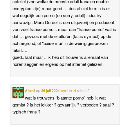
sateliet (van welke de meeste adult kanalen double
encrypted zijn) maar goed … des al niet te min is er
wel degelijk een porno (eh sorry, adult) industry
aanwezig . Marc Dorcel is een uitgeverij en producent
van veel franse porno .. maar dan “franse porno” wat is
dat … gevoos met de eifeltoren (falus symbol) op de
achtergrond, of “baise moi” in de weinig gesproken
tekst….
goed.. laat maar .. ik heb dit trouwens allemaal van
horen zeggen en ergens op het internet gelezen ..
Alien8
op
26 juli 2004 om 14:14
schreef:
wat is trouwens “blatante porno” heb ik wat
gemist ? is het lekker ? gevaarlijk ? verboden ? saai ?
typisch frans ?