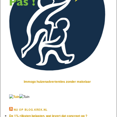
Immogo huizenadvertenties zonder makelaar
NU OP BLOG.KREK.NL
De 1% rijksten belasten, wat levert dat concreet op ?