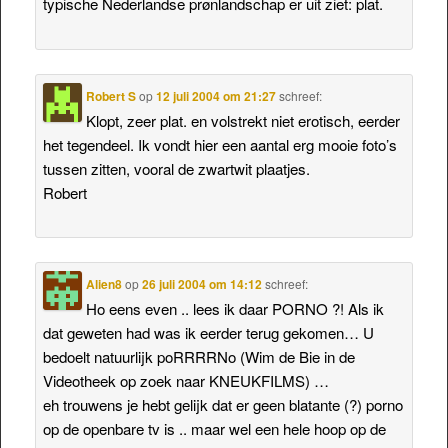
typische Nederlandse prønlandschap er uit ziet: plat.
Robert S
op
12 juli 2004 om 21:27
schreef:
Klopt, zeer plat. en volstrekt niet erotisch, eerder
het tegendeel. Ik vondt hier een aantal erg mooie foto’s
tussen zitten, vooral de zwartwit plaatjes.
Robert
Alien8
op
26 juli 2004 om 14:12
schreef:
Ho eens even .. lees ik daar PORNO ?! Als ik
dat geweten had was ik eerder terug gekomen… U
bedoelt natuurlijk poRRRRNo (Wim de Bie in de
Videotheek op zoek naar KNEUKFILMS) …
eh trouwens je hebt gelijk dat er geen blatante (?) porno
op de openbare tv is .. maar wel een hele hoop op de