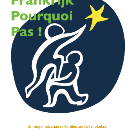
Immogo huizenadvertenties zonder makelaar