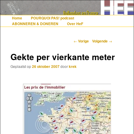
De gezelligste website voor Nederlanders die iets met Frankrijk hebben
Home
POURQUOI PAS! podcast
Hoofdmenu
Spring naar de primaire inhoud
Spring naar de secundaire inhoud
ABONNEREN & DONEREN
Over HeF
Hollandais en France
Berichtnavigatie
←
Vorige
Volgende
→
Gekte per vierkante meter
Geplaatst op
26 oktober 2007
door
krek