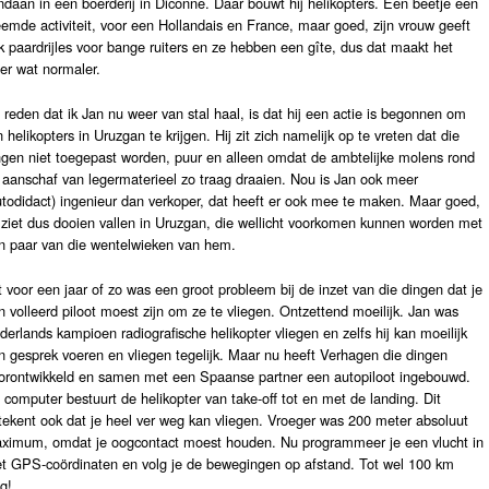
ndaan in een boerderij in Diconne. Daar bouwt hij helikopters. Een beetje een
eemde activiteit, voor een Hollandais en France, maar goed, zijn vrouw geeft
k paardrijles voor bange ruiters en ze hebben een gîte, dus dat maakt het
er wat normaler.
 reden dat ik Jan nu weer van stal haal, is dat hij een actie is begonnen om
jn helikopters in Uruzgan te krijgen. Hij zit zich namelijk op te vreten dat
die
ngen niet toegepast worden, puur en alleen omdat de ambtelijke molens rond
 aanschaf van legermaterieel zo traag draaien. Nou is Jan ook meer
utodidact) ingenieur dan verkoper, dat heeft er ook mee te maken. Maar goed,
j ziet dus dooien vallen in Uruzgan, die wellicht voorkomen kunnen worden met
n paar van die wentelwieken van hem.
t voor een jaar of zo was een groot probleem bij de inzet van die dingen dat je
n volleerd piloot moest zijn om ze te vliegen. Ontzettend moeilijk. Jan was
derlands kampioen radiografische helikopter vliegen en zelfs hij kan moeilijk
n gesprek voeren en vliegen tegelijk. Maar nu heeft Verhagen die dingen
orontwikkeld en samen met een Spaanse partner een autopiloot ingebouwd.
 computer bestuurt de helikopter van take-off tot en met de landing. Dit
tekent ook dat je heel ver weg kan vliegen. Vroeger was 200 meter absoluut
ximum, omdat je oogcontact moest houden. Nu programmeer je een vlucht in
t GPS-coördinaten en volg je de bewegingen op afstand. Tot wel 100 km
g!