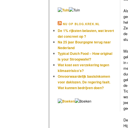
Al
ge
he
NU OP BLOG.KREK.NL
Ze
De 1% rijksten belasten, wat levert
de
dat concreet op ?
st
Na 25 jaar Bourgogne terug naar
Nederland
Ma
Typical Dutch Food – How original
ge
is your Stroopwafel?
in
Wat kost een verzekering tegen
me
klimaatrisico’s?
du
Onvoorwaardelijk basisinkomen
ge
voor daklozen. De regering faalt.
de
Wat kunnen bedrijven doen?
Tr
wo
je
ge
De
Hi