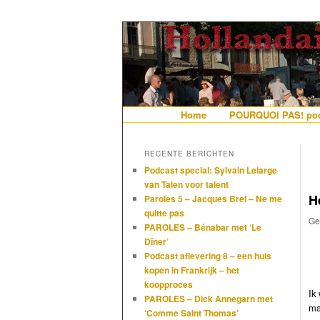
De gezelligste website voor Ned
Hollandais en
Hoofdmenu
Home
Spring naar de primaire i
Spring naar de secundair
POURQUOI PAS! pod
RECENTE BERICHTEN
Podcast special: Sylvain Lelarge
van Talen voor talent
H
Paroles 5 – Jacques Brel – Ne me
quitte pas
Ge
PAROLES – Bénabar met ‘Le
Dîner’
Podcast aflevering 8 – een huis
kopen in Frankrijk – het
koopproces
Ik
PAROLES – Dick Annegarn met
ma
‘Comme Saint Thomas’