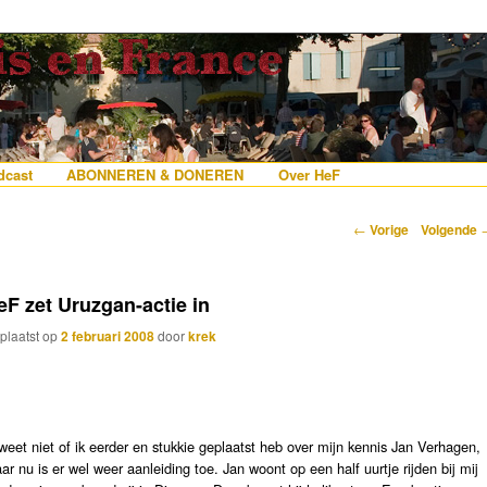
erlanders die iets met Frankrijk hebben
 France
nhoud
e inhoud
cast
ABONNEREN & DONEREN
Over HeF
Berichtnavigatie
←
Vorige
Volgende
eF zet Uruzgan-actie in
plaatst op
2 februari 2008
door
krek
 weet niet of ik eerder en stukkie geplaatst heb over mijn kennis Jan Verhagen,
ar nu is er wel weer aanleiding toe. Jan woont op een half uurtje rijden bij mij