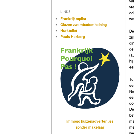
va
vr
LINKS
oo
we
Frankrijktoplist
Glazen zwembadomheining
Hurktoilet
De
Pauls Herberg
zi
di
de
(a
hi
ee
To
ee
Ne
ee
do
De
be
ma
Immogo huizenadvertenties
me
zonder makelaar
we