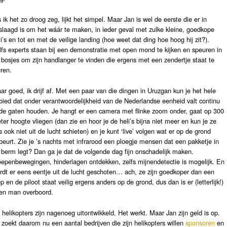
s ik het zo droog zeg, lijkt het simpel. Maar Jan is wel de eerste die er in
slaagd is om het wáár te maken, in ieder geval met zulke kleine, goedkope
li’s en tot en met de veilige landing (hoe weet dat ding hoe hoog hij zit?).
lfs experts staan bij een demonstratie met open mond te kijken en speuren in
 bosjes om zijn handlanger te vinden die ergens met een zendertje staat te
uren.
ar goed, ik drijf af. Met een paar van die dingen in Uruzgan kun je het hele
bied dat onder verantwoordelijkheid van de Nederlandse eenheid valt continu
 de gaten houden. Je hangt er een camera met flinke zoom onder, gaat op 300
ter hoogte vliegen (dan zie en hoor je de heli’s bijna niet meer en kun je ze
s ook niet uit de lucht schieten) en je kunt ‘live’ volgen wat er op de grond
beurt. Zie je ’s nachts met infrarood een ploegje mensen dat een pakketje in
 berm legt? Dan ga je dat de volgende dag fijn onschadelijk maken.
oepenbewegingen, hinderlagen ontdekken, zelfs mijnendetectie is mogelijk. En
rdt er eens eentje uit de lucht geschoten… ach, ze zijn goedkoper dan een
ep en de piloot staat veilig ergens anders op de grond, dus dan is er (letterlijk!)
en man overboord.
 helikopters zijn nagenoeg uitontwikkeld. Het werkt. Maar Jan zijn geld is op.
j zoekt daarom nu een aantal bedrijven die zijn helikopters willen
sponsoren
en