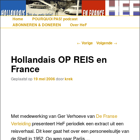
De gezelligste website voor Nederlanders die iets met Frankrijk hebben
Home
POURQUOI PAS! podcast
Hoofdmenu
Spring naar de primaire inhoud
Spring naar de secundaire inhoud
ABONNEREN & DONEREN
Over HeF
Hollandais en France
Berichtnavigatie
←
Vorige
Volgende
→
Hollandais OP REIS en
France
Geplaatst op
19 mei 2006
door
krek
Met medewerking van Ger Verhoeve van
De Franse
Verleiding
presenteert HeF periodiek een extract uit een
reisverhaal. Dit keer gaat het over een personeelsuitje van
de Shell in 1952. Op weg naar Parijs…