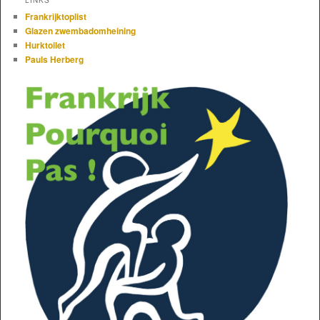
LINKS
Frankrijktoplist
Glazen zwembadomheining
Hurktoilet
Pauls Herberg