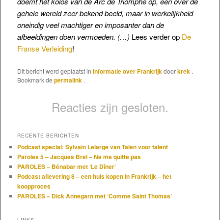
doemt het kolos van de Arc de Triomphe op, een over de
gehele wereld zeer bekend beeld, maar in werkelijkheid
oneindig veel machtiger en imposanter dan de
afbeeldingen doen vermoeden. (…)
Lees verder op
De
Franse Verleiding
!
Dit bericht werd geplaatst in
Informatie over Frankrijk
door
krek
.
Bookmark de
permalink
.
Reacties zijn gesloten.
RECENTE BERICHTEN
Podcast special: Sylvain Lelarge van Talen voor talent
Paroles 5 – Jacques Brel – Ne me quitte pas
PAROLES – Bénabar met ‘Le Dîner’
Podcast aflevering 8 – een huis kopen in Frankrijk – het
koopproces
PAROLES – Dick Annegarn met ‘Comme Saint Thomas’