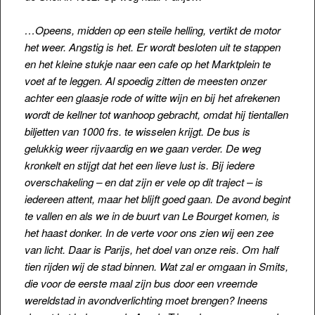
…Opeens, midden op een steile helling, vertikt de motor
het weer. Angstig is het. Er wordt besloten uit te stappen
en het kleine stukje naar een cafe op het Marktplein te
voet af te leggen. Al spoedig zitten de meesten onzer
achter een glaasje rode of witte wijn en bij het afrekenen
wordt de kellner tot wanhoop gebracht, omdat
hij tientallen
biljetten van 1000 frs. te wisselen krijgt. De bus is
gelukkig weer rijvaardig en we gaan verder. De weg
kronkelt en stijgt dat het een lieve lust is. Bij iedere
overschakeling – en dat zijn er vele op dit traject – is
iedereen attent, maar het blijft goed gaan. De avond begint
te vallen en als we in de buurt van Le Bourget komen, is
het haast donker. In de verte voor ons zien wij een zee
van licht. Daar is Parijs, het doel van onze reis. Om half
tien rijden wij de stad binnen. Wat zal er omgaan in Smits,
die voor de eerste maal zijn bus door een vreemde
wereldstad in avondverlichting moet brengen? Ineens