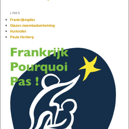
LINKS
Frankrijktoplist
Glazen zwembadomheining
Hurktoilet
Pauls Herberg