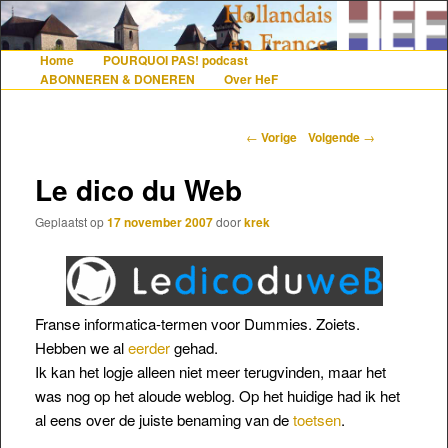
De gezelligste website voor Nederlanders die iets met Frankrijk hebben
Home
POURQUOI PAS! podcast
Hoofdmenu
Spring naar de primaire inhoud
Spring naar de secundaire inhoud
ABONNEREN & DONEREN
Over HeF
Hollandais en France
Berichtnavigatie
←
Vorige
Volgende
→
Le dico du Web
Geplaatst op
17 november 2007
door
krek
Franse informatica-termen voor Dummies. Zoiets.
Hebben we al
eerder
gehad.
Ik kan het logje alleen niet meer terugvinden, maar het
was nog op het aloude weblog. Op het huidige had ik het
al eens over de juiste benaming van de
toetsen
.