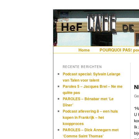
De gezelligste website voor Ned
Hollandais en
Hoofdmenu
Home
Spring naar de primaire i
Spring naar de secundair
POURQUOI PAS! pod
RECENTE BERICHTEN
Podcast special: Sylvain Lelarge
van Talen voor talent
N
Paroles 5 – Jacques Brel – Ne me
quitte pas
Ge
PAROLES – Bénabar met ‘Le
Dîner’
“H
Podcast aflevering 8 – een huis
U 
kopen in Frankrijk – het
ko
koopproces
Ik
PAROLES – Dick Annegarn met
bi
‘Comme Saint Thomas’