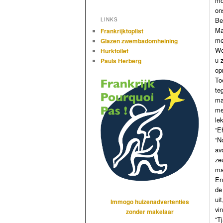
mo
on
Be
LINKS
Ma
Frankrijktoplist
me
Glazen zwembadomheining
We
Hurktoilet
u 
Pauls Herberg
op
To
te
ma
me
le
“E
“N
av
ze
ma
En
de
ui
Immogo huizenadvertenties
vi
zonder makelaar
“T