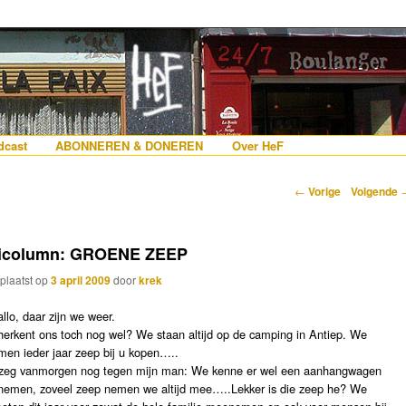
erlanders die iets met Frankrijk hebben
 France
nhoud
e inhoud
cast
ABONNEREN & DONEREN
Over HeF
Berichtnavigatie
←
Vorige
Volgende
icolumn: GROENE ZEEP
plaatst op
3 april 2009
door
krek
allo, daar zijn we weer.
herkent ons toch nog wel? We staan altijd op de camping in Antiep. We
men ieder jaar zeep bij u kopen…..
 zeg vanmorgen nog tegen mijn man: We kenne er wel een aanhangwagen
jnemen, zoveel zeep nemen we altijd mee…..Lekker is die zeep he? We