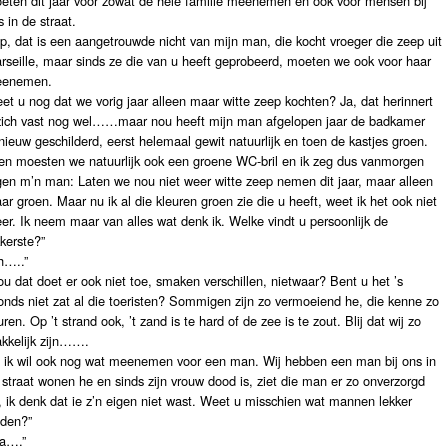
eten dit jaar voor zowat de hele familie meenemen en ook voor mensen bij
s in de straat.
p, dat is een aangetrouwde nicht van mijn man, die kocht vroeger die zeep uit
rseille, maar sinds ze die van u heeft geprobeerd, moeten we ook voor haar
enemen.
et u nog dat we vorig jaar alleen maar witte zeep kochten? Ja, dat herinnert
zich
vast nog wel……maar nou heeft mijn man afgelopen jaar de badkamer
nieuw geschilderd, eerst helemaal gewit natuurlijk en toen de kastjes groen.
en moesten we natuurlijk ook een groene WC-bril en ik zeg dus vanmorgen
gen m’n man: Laten we nou niet weer witte zeep nemen dit jaar, maar alleen
ar groen. Maar nu ik al die kleuren groen zie die u heeft, weet ik het ook niet
er. Ik neem maar van alles wat denk ik. Welke vindt u persoonlijk de
kkerste?”
h…..”
ou dat doet er ook niet toe, smaken verschillen, nietwaar? Bent u het ’s
onds niet zat al die toeristen? Sommigen zijn zo vermoeiend he, die kenne zo
uren. Op ’t strand ook, ’t zand is te hard of de zee is te zout. Blij dat wij zo
kkelijk zijn…….
 ik wil ook nog wat meenemen voor een man. Wij hebben een man bij ons in
 straat wonen he en sinds zijn vrouw dood is, ziet die man er zo onverzorgd
t, ik denk dat ie z’n eigen niet wast. Weet u misschien wat mannen lekker
nden?”
ja….”