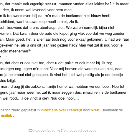
ch, dat maakt ook eigenlijk niet uit, mannen vinden alles lekker he? ’t Is meer
t idee, ik neem wel lavendel voor hem mee.
n ik trouwens even blij dat m’n man de badkamer niet blauw heeft
schilderd, want blauwe zeep heeft u niet, zie ik.
boft trouwens dat u ons uberhaupt ziet. We waren namelijk bijna niet
komen. Dat kwam door de auto die kapot ging vlak voordat we weg zouden
an. Maar goed, het is allemaal toch nog voor elkaar gekomen. U had wel raar
gekeken he, als u ons dit jaar niet gezien had? Man wat zal ik nou voor je
eder meenemen?”
h….”
ch, dat doet er ook niet toe, doet u dat pakje er ook maar bij. Ik zeg
nmorgen nog tegen m’n man: Voor mij hoeven die warenhuizen niet, daar
rd je helemaal niet geholpen. Ik vind het juist wel prettig als je een beetje
ies krijgt.
 man, draag jij die zakken…..mijn hemel wat hebben we een boel. Nou tot
lgend jaar maar weer he, zal ik maar zeggen dus, misschien is de badkamer
n wel rood….Hoe vindt u die? Nou doei hoor….
t bericht werd geplaatst in
Informatie over Frankrijk
door
krek
. Bookmark de
rmalink
.
Reacties zijn gesloten.