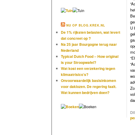
“A
he
Be
ge
NU OP BLOG.KREK.NL
U 
De 1% rijksten belasten, wat levert
ge
dat concreet op ?
ga
Na 25 jaar Bourgogne terug naar
op
Nederland
mo
Typical Dutch Food – How original
“E
is your Stroopwafel?
“A
Wat kost een verzekering tegen
va
klimaatrisico’s?
wo
Onvoorwaardelijk basisinkomen
adv
voor daklozen. De regering faalt.
Zo
Wat kunnen bedrijven doen?
vo
da
Di
pe