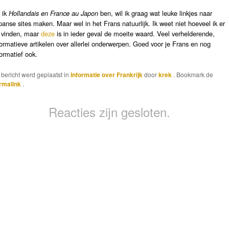
 ik
Hollandais en France au Japon
ben, wil ik graag wat leuke linkjes naar
panse sites maken. Maar wel in het Frans natuurlijk. Ik weet niet hoeveel ik er
 vinden, maar
deze
is in ieder geval de moeite waard. Veel verhelderende,
formatieve artikelen over allerlei onderwerpen. Goed voor je Frans en nog
formatief ook.
t bericht werd geplaatst in
Informatie over Frankrijk
door
krek
. Bookmark de
rmalink
.
Reacties zijn gesloten.