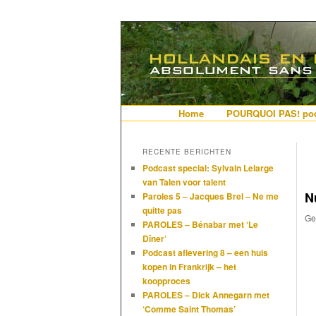
De gezelligste website voor Ned
Hollandais en
Hoofdmenu
Home
Spring naar de primaire i
Spring naar de secundair
POURQUOI PAS! pod
RECENTE BERICHTEN
Podcast special: Sylvain Lelarge
van Talen voor talent
N
Paroles 5 – Jacques Brel – Ne me
quitte pas
Ge
PAROLES – Bénabar met ‘Le
Dîner’
Podcast aflevering 8 – een huis
kopen in Frankrijk – het
koopproces
PAROLES – Dick Annegarn met
‘Comme Saint Thomas’