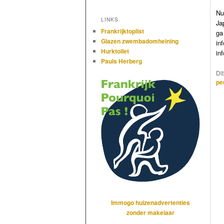
Nu
LINKS
Ja
Frankrijktoplist
ga
Glazen zwembadomheining
in
Hurktoilet
in
Pauls Herberg
Di
pe
Immogo huizenadvertenties
zonder makelaar