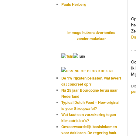
Pauls Herberg
Op
ha
Ze
Immogo huizenadvertenties
Di
zonder makelaar
….
Oo
Ik
NU OP BLOG.KREK.NL
Mi
De 1% rijksten belasten, wat levert
dat concreet op ?
Di
Na 25 jaar Bourgogne terug naar
pe
Nederland
Typical Dutch Food – How original
is your Stroopwafel?
Wat kost een verzekering tegen
klimaatrisico’s?
Onvoorwaardelijk basisinkomen
voor daklozen. De regering faalt.