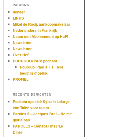
PAGINA’S
doneer
LINKS
Mikel de Rooij, aankoopmakelaar
Nederlanders in Frankrijk
Neem een Abonnement op HeF!
Newsletter
Newsletter
Over HeF
POURQUOI PAS! podcast
Pourquoi Pas! afl. 1 : Alle
begin is moeilijk
PROFIEL
RECENTE BERICHTEN
Podcast special: Sylvain Lelarge
van Talen voor talent
Paroles 5 – Jacques Brel – Ne me
quitte pas
PAROLES – Bénabar met ‘Le
Dîner’