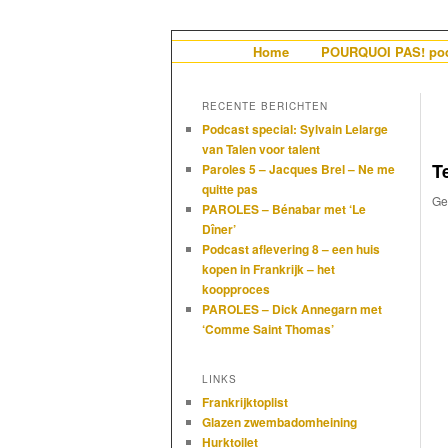
De gezelligste website voor Ned
Hoofdmenu
Home
Spring naar de primaire i
Spring naar de secundair
POURQUOI PAS! pod
Hollandais en
RECENTE BERICHTEN
Podcast special: Sylvain Lelarge
van Talen voor talent
T
Paroles 5 – Jacques Brel – Ne me
quitte pas
Ge
PAROLES – Bénabar met ‘Le
Dîner’
Podcast aflevering 8 – een huis
kopen in Frankrijk – het
koopproces
PAROLES – Dick Annegarn met
‘Comme Saint Thomas’
LINKS
Frankrijktoplist
Glazen zwembadomheining
Hurktoilet