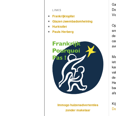
Ga
Do
LINKS
Vi
Frankrijktoplist
Glazen zwembadomheining
Op
Hurktoilet
sm
Pauls Herberg
de
ca
av
Ma
ie
ka
va
de
He
ba
af
Ki
Immogo huizenadvertenties
Do
zonder makelaar