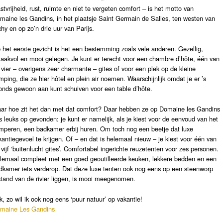
stvrijheid, rust, ruimte en niet te vergeten comfort – is het motto van
maine les Gandins, in het plaatsje Saint Germain de Salles, ten westen van
chy en op zo’n drie uur van Parijs.
 het eerste gezicht is het een bestemming zoals vele anderen. Gezellig,
aakvol en mooi gelegen. Je kunt er terecht voor een chambre d’hôte, één van
 vier – overigens zeer charmante – gites of voor een plek op de kleine
mping, die ze hier hôtel en plein air noemen. Waarschijnlijk omdat je er ’s
onds
gewoon aan kunt schuiven voor een table d’hôte.
ar hoe zit het dan met dat comfort? Daar hebben ze op Domaine les Gandins
ts leuks op gevonden: je kunt er namelijk, als je kiest voor de eenvoud van het
mperen, een badkamer erbij huren. Om toch nog een beetje dat luxe
kantiegevoel te krijgen. Of – en dat is helemaal nieuw – je kiest voor één van
 vijf ‘buitenlucht gites’. Comfortabel ingerichte reuzetenten voor zes personen.
lemaal compleet met een goed geoutilleerde keuken, lekkere bedden en een
dkamer iets verderop. Dat deze luxe tenten ook nog eens op een steenworp
stand van de rivier liggen, is mooi meegenomen.
jk, zo wil ik ook nog eens ‘puur natuur’ op vakantie!
maine Les Gandins