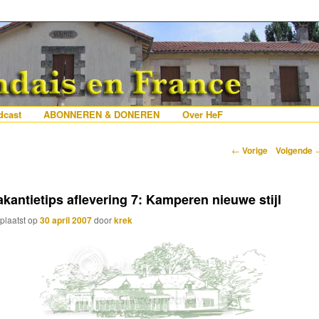
erlanders die iets met Frankrijk hebben
 France
nhoud
e inhoud
cast
ABONNEREN & DONEREN
Over HeF
Berichtnavigatie
←
Vorige
Volgende
akantietips aflevering 7: Kamperen nieuwe stijl
plaatst op
30 april 2007
door
krek