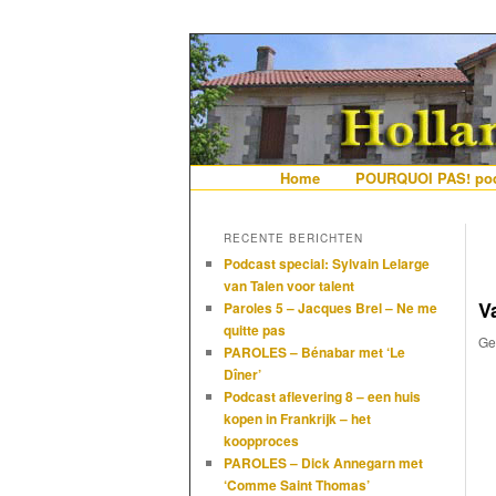
De gezelligste website voor Ned
Hollandais en
Hoofdmenu
Home
Spring naar de primaire i
Spring naar de secundair
POURQUOI PAS! pod
RECENTE BERICHTEN
Podcast special: Sylvain Lelarge
van Talen voor talent
V
Paroles 5 – Jacques Brel – Ne me
quitte pas
Ge
PAROLES – Bénabar met ‘Le
Dîner’
Podcast aflevering 8 – een huis
kopen in Frankrijk – het
koopproces
PAROLES – Dick Annegarn met
‘Comme Saint Thomas’