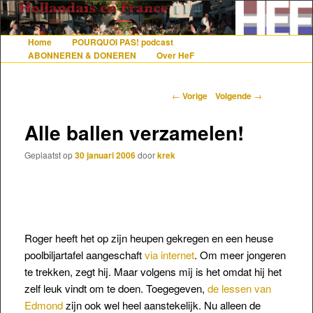
De gezelligste website voor Nederlanders die iets met Frankrijk hebben
Home
POURQUOI PAS! podcast
Hoofdmenu
Spring naar de primaire inhoud
Spring naar de secundaire inhoud
ABONNEREN & DONEREN
Over HeF
Hollandais en France
Berichtnavigatie
←
Vorige
Volgende
→
Alle ballen verzamelen!
Geplaatst op
30 januari 2006
door
krek
Roger heeft het op zijn heupen gekregen en een heuse
poolbiljartafel aangeschaft
via internet
. Om meer jongeren
te trekken, zegt hij. Maar volgens mij is het omdat hij
het
zelf leuk vindt om te doen. Toegegeven,
de lessen van
Edmond
zijn ook wel heel aanstekelijk. Nu alleen de