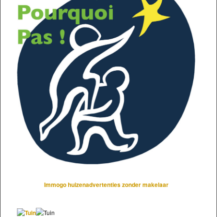
Immogo huizenadvertenties zonder makelaar