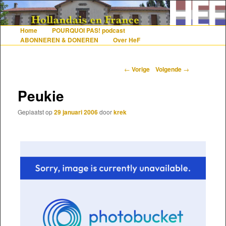
De gezelligste website voor Nederlanders die iets met Frankrijk hebben
Home
POURQUOI PAS! podcast
Hoofdmenu
Spring naar de primaire inhoud
Spring naar de secundaire inhoud
ABONNEREN & DONEREN
Over HeF
Hollandais en France
Berichtnavigatie
←
Vorige
Volgende
→
Peukie
Geplaatst op
29 januari 2006
door
krek