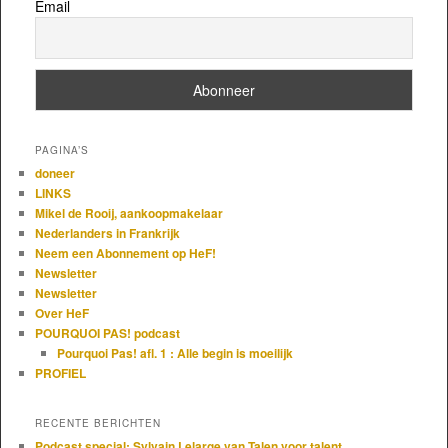
Email
PAGINA’S
doneer
LINKS
Mikel de Rooij, aankoopmakelaar
Nederlanders in Frankrijk
Neem een Abonnement op HeF!
Newsletter
Newsletter
Over HeF
POURQUOI PAS! podcast
Pourquoi Pas! afl. 1 : Alle begin is moeilijk
PROFIEL
RECENTE BERICHTEN
Podcast special: Sylvain Lelarge van Talen voor talent