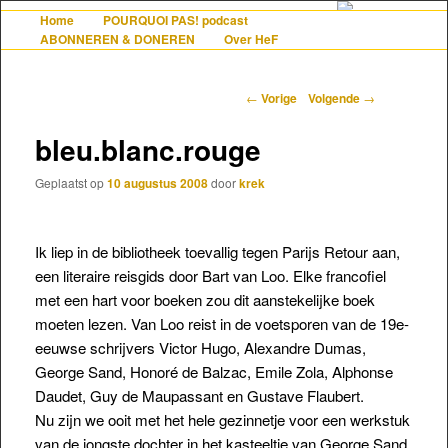
De gezelligste website voor Nederlanders die iets met Frankrijk hebben
Home
POURQUOI PAS! podcast
Hoofdmenu
Spring naar de primaire inhoud
Spring naar de secundaire inhoud
ABONNEREN & DONEREN
Over HeF
Berichtnavigatie
←
Vorige
Volgende
→
Hollandais en France
bleu.blanc.rouge
Geplaatst op
10 augustus 2008
door
krek
Ik liep in de bibliotheek toevallig tegen Parijs Retour aan,
een literaire reisgids door Bart van Loo. Elke francofiel
met een hart voor boeken zou dit aanstekelijke boek
moeten lezen. Van Loo reist in de voetsporen van de 19e-
eeuwse schrijvers Victor Hugo, Alexandre Dumas,
George Sand, Honoré de Balzac, Emile Zola, Alphonse
Daudet, Guy de Maupassant en Gustave Flaubert.
Nu zijn we ooit met het hele gezinnetje voor een werkstuk
van de jongste dochter in het kasteeltje van George Sand