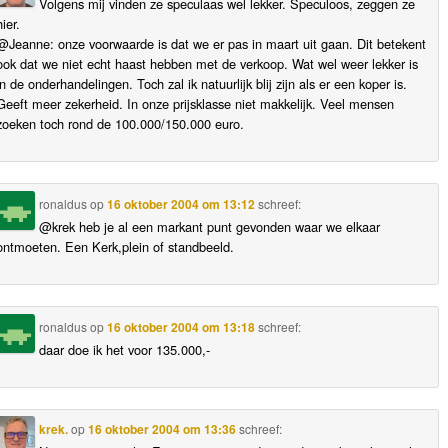
Volgens mij vinden ze speculaas wel lekker. Speculoos, zeggen ze
hier.
@Jeanne: onze voorwaarde is dat we er pas in maart uit gaan. Dit betekent
ook dat we niet echt haast hebben met de verkoop. Wat wel weer lekker is
in de onderhandelingen. Toch zal ik natuurlijk blij zijn als er een koper is.
Geeft meer zekerheid. In onze prijsklasse niet makkelijk. Veel mensen
zoeken toch rond de 100.000/150.000 euro.
ronaldus
op
16 oktober 2004 om 13:12
schreef:
@krek heb je al een markant punt gevonden waar we elkaar
ontmoeten. Een Kerk,plein of standbeeld.
ronaldus
op
16 oktober 2004 om 13:18
schreef:
daar doe ik het voor 135.000,-
krek.
op
16 oktober 2004 om 13:36
schreef: