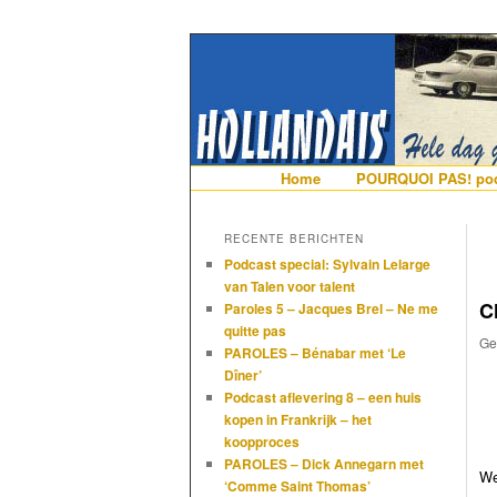
De gezelligste website voor Ned
Hollandais en
Hoofdmenu
Home
Spring naar de primaire i
Spring naar de secundair
POURQUOI PAS! pod
RECENTE BERICHTEN
Podcast special: Sylvain Lelarge
van Talen voor talent
C
Paroles 5 – Jacques Brel – Ne me
quitte pas
Ge
PAROLES – Bénabar met ‘Le
Dîner’
Podcast aflevering 8 – een huis
kopen in Frankrijk – het
koopproces
PAROLES – Dick Annegarn met
We
‘Comme Saint Thomas’