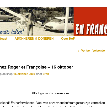
erlanders die iets met Frankrijk hebben
 France
nhoud
e inhoud
cast
ABONNEREN & DONEREN
Over HeF
Berichtnavigatie
←
Vorige
Volgende
hez Roger et Françoise – 16 oktober
plaatst op
16 oktober 2004
door
krek
Klik logo voor smoelenboek.
ekend! En herfstvakantie. Veel van onze vrienden/stamgasten zijn vertrokken