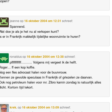
kopen?
jeanne
op
16 oktober 2004 om 12:31
schreef:
Spannend.
Wat doe je als je het nu al verkopen kunt?
Is er in Frankrijk makkelijk tijdelijke woonruimte te huren?
ronaldus
op
16 oktober 2004 om 12:38
schreef:
pfffffffffff………. Volgens mij vergeet ik de helft.
Roger… ff een kop koffie.
Nog een fles advocaat halen voor de buurvrouw.
Kennen ze gevulde speculaas in Frankrijk of griezelen ze daarvan.
Ook nog petroleum halen voor mr. Zibro kamin zondag is natuurlijk alles
dicht. Kortom tijd tekort.
krek.
op
16 oktober 2004 om 13:09
schreef: