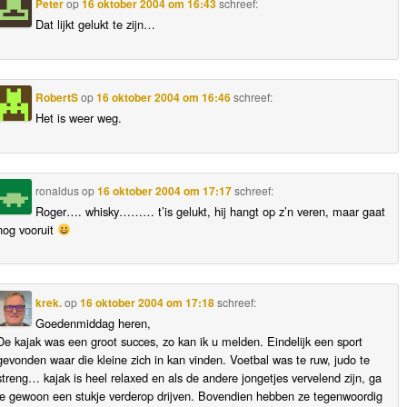
Peter
op
16 oktober 2004 om 16:43
schreef:
Dat lijkt gelukt te zijn…
RobertS
op
16 oktober 2004 om 16:46
schreef:
Het is weer weg.
ronaldus
op
16 oktober 2004 om 17:17
schreef:
Roger…. whisky……… t’is gelukt, hij hangt op z’n veren, maar gaat
nog vooruit
krek.
op
16 oktober 2004 om 17:18
schreef:
Goedenmiddag heren,
De kajak was een groot succes, zo kan ik u melden. Eindelijk een sport
gevonden waar die kleine zich in kan vinden. Voetbal was te ruw, judo te
streng… kajak is heel relaxed en als de andere jongetjes vervelend zijn, ga
je gewoon een stukje verderop drijven. Bovendien hebben ze tegenwoordig