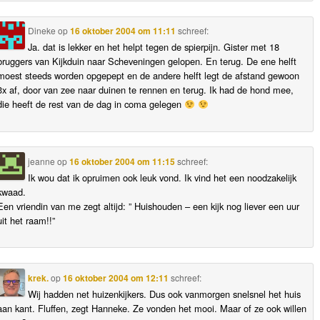
Dineke
op
16 oktober 2004 om 11:11
schreef:
Ja. dat is lekker en het helpt tegen de spierpijn. Gister met 18
bruggers van Kijkduin naar Scheveningen gelopen. En terug. De ene helft
moest steeds worden opgepept en de andere helft legt de afstand gewoon
3x af, door van zee naar duinen te rennen en terug. Ik had de hond mee,
die heeft de rest van de dag in coma gelegen
jeanne
op
16 oktober 2004 om 11:15
schreef:
Ik wou dat ik opruimen ook leuk vond. Ik vind het een noodzakelijk
kwaad.
Een vriendin van me zegt altijd: ” Huishouden – een kijk nog liever een uur
uit het raam!!”
krek.
op
16 oktober 2004 om 12:11
schreef:
Wij hadden net huizenkijkers. Dus ook vanmorgen snelsnel het huis
aan kant. Fluffen, zegt Hanneke. Ze vonden het mooi. Maar of ze ook willen