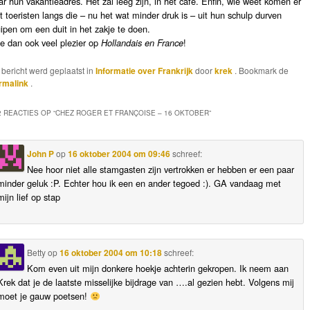
ar hun vakantieadres. Het zal leeg zijn, in het café. Enfin, wie weet komen er
t toeristen langs die – nu het wat minder druk is – uit hun schulp durven
uipen om een duit in het zakje te doen.
e dan ook veel plezier op
Hollandais en France
!
t bericht werd geplaatst in
Informatie over Frankrijk
door
krek
. Bookmark de
rmalink
.
2 REACTIES OP “
CHEZ ROGER ET FRANÇOISE – 16 OKTOBER
”
John P
op
16 oktober 2004 om 09:46
schreef:
Nee hoor niet alle stamgasten zijn vertrokken er hebben er een paar
minder geluk :P. Echter hou ik een en ander tegoed :). GA vandaag met
mijn lief op stap
Betty
op
16 oktober 2004 om 10:18
schreef:
Kom even uit mijn donkere hoekje achterin gekropen. Ik neem aan
Krek dat je de laatste misselijke bijdrage van ….al gezien hebt. Volgens mij
moet je gauw poetsen!