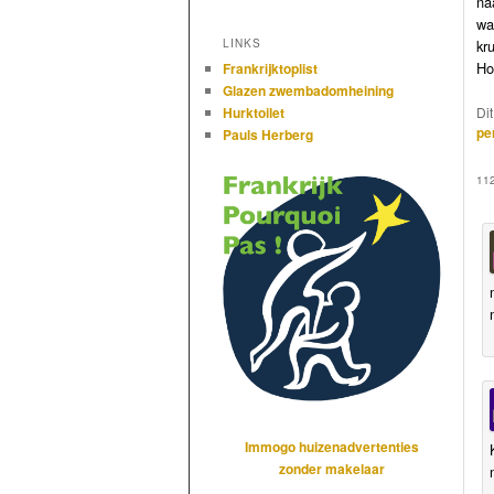
na
wa
kr
LINKS
Ho
Frankrijktoplist
Glazen zwembadomheining
Di
Hurktoilet
pe
Pauls Herberg
11
Immogo huizenadvertenties
zonder makelaar