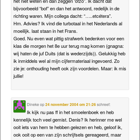
het niet weten en dan zeggen ‘ofzo”. Ik dacht dat
bijvoorbeeld “bof” en dan het antwoord, redelijk in de
richting waren. Mijn collega dacht: “…..etcétera”.
Hm. Advies? Ik vind die turbotaal in het Nederlands al
moeilijk. laat staan in het Frans.
Goed. Nu even wat pittig strafwerk bedenken voor een
klas die morgen het 8e uur terug mag komen (gnagna:
wij haten de juf Duits (dat is wederzijds)). Gelukkig heb
ik inmiddels wel al mijn cijfermateriaal ingevoerd. Zo
zie je: onthouding heeft ook zijn voordelen. Maar: ik mis
jullie!
Dineke
op
24 november 2004 om 21:26
schreef:
Ik kijk nu pas ff in het smoelenboek en heb
kennelijk toch veel gemist. Denis? Ik herinner me wel
ooit iets van hem te hebben gelezen en heb, geloof ik,
ook ooit op een van zijn schrijfsels gereageerd, maar