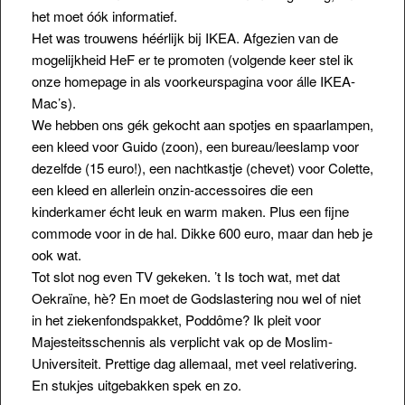
het moet óók informatief.
Het was trouwens héérlijk bij IKEA. Afgezien van de
mogelijkheid HeF er te promoten (volgende keer stel ik
onze homepage in als voorkeurspagina voor álle IKEA-
Mac’s).
We hebben ons gék gekocht aan spotjes en spaarlampen,
een kleed voor Guido (zoon), een bureau/leeslamp voor
dezelfde (15 euro!), een nachtkastje (chevet) voor Colette,
een kleed en allerlein onzin-accessoires die een
kinderkamer écht leuk en warm maken. Plus een fijne
commode voor in de hal. Dikke 600 euro, maar dan heb je
ook wat.
Tot slot nog even TV gekeken. ’t Is toch wat, met dat
Oekraïne, hè? En moet de Godslastering nou wel of niet
in het ziekenfondspakket, Poddôme? Ik pleit voor
Majesteitsschennis als verplicht vak op de Moslim-
Universiteit. Prettige dag allemaal, met veel relativering.
En stukjes uitgebakken spek en zo.