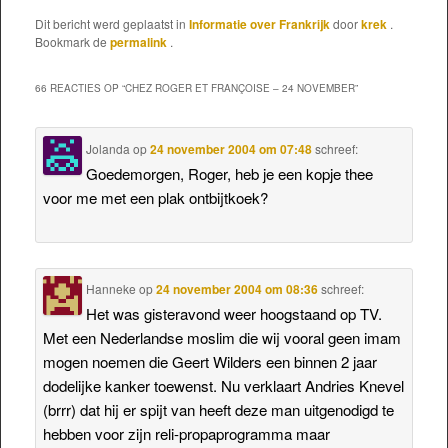
Dit bericht werd geplaatst in
Informatie over Frankrijk
door
krek
.
Bookmark de
permalink
.
66 REACTIES OP “
CHEZ ROGER ET FRANÇOISE – 24 NOVEMBER
”
Jolanda
op
24 november 2004 om 07:48
schreef:
Goedemorgen, Roger, heb je een kopje thee
voor me met een plak ontbijtkoek?
Hanneke
op
24 november 2004 om 08:36
schreef:
Het was gisteravond weer hoogstaand op TV.
Met een Nederlandse moslim die wij vooral geen imam
mogen noemen die Geert Wilders een binnen 2 jaar
dodelijke kanker toewenst. Nu verklaart Andries Knevel
(brrr) dat hij er spijt van heeft deze man uitgenodigd te
hebben voor zijn reli-propaprogramma maar