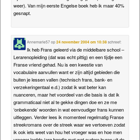
weer). Van mijn eerste Engelse boek heb ik maar 40%
gesnapt.
Annemarie57
op
24 november 2004 om 10:38
schreef:
Ik heb Frans geleerd via de middelbare school –
Lerarenopleiding (dat was echt pittig) en een tijdje een
Franse vriend gehad. Nu is een kwestie van
vocabulaire aanvullen want er zijn altijd gebieden die
buiten je lessen vallen (technisch frans, bank- en
verzekeringentaal e.d.) zodat ik wat beter kan
nuanceren, maar het voordeel van die basis is dat ik
grammaticaal niet al te gekke dingen doe en ze me
‘onbekende’ woorden in wat eenvoudiger frans kunnen
uitleggen. Verder lees ik momenteel regelmatig Franse
streekromans over de streek waar we vertoeven zodat
ik ook iets weet van hou het vroeger was en hoe men
vroeger leefde (erg handig met wat oudere buren uit de