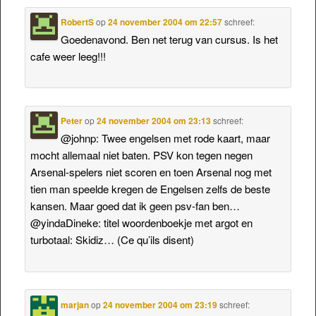
RobertS
op
24 november 2004 om 22:57
schreef:
Goedenavond. Ben net terug van cursus. Is het
cafe weer leeg!!!
Peter
op
24 november 2004 om 23:13
schreef:
@johnp: Twee engelsen met rode kaart, maar
mocht allemaal niet baten. PSV kon tegen negen
Arsenal-spelers niet scoren en toen Arsenal nog met
tien man speelde kregen de Engelsen zelfs de beste
kansen. Maar goed dat ik geen psv-fan ben…
@yindaDineke: titel woordenboekje met argot en
turbotaal: Skidiz… (Ce qu’ils disent)
marjan
op
24 november 2004 om 23:19
schreef: