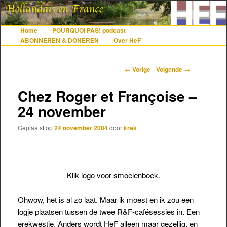
De gezelligste website voor Nederlanders die iets met Frankrijk hebben
Home
POURQUOI PAS! podcast
Hoofdmenu
Spring naar de primaire inhoud
Spring naar de secundaire inhoud
ABONNEREN & DONEREN
Over HeF
Hollandais en France
Berichtnavigatie
←
Vorige
Volgende
→
Chez Roger et Françoise –
24 november
Geplaatst op
24 november 2004
door
krek
Klik logo voor smoelenboek.
Ohwow, het is al zo laat. Maar ik moest en ik zou een
logje plaatsen tussen de twee R&F-cafésessies in. Een
erekwestie. Anders wordt HeF alleen maar gezellig, en