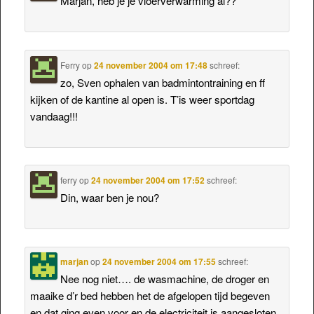
Marjan, heb je je vloerverwarming al??
Ferry
op
24 november 2004 om 17:48
schreef:
zo, Sven ophalen van badmintontraining en ff
kijken of de kantine al open is. T’is weer sportdag
vandaag!!!
ferry
op
24 november 2004 om 17:52
schreef:
Din, waar ben je nou?
marjan
op
24 november 2004 om 17:55
schreef:
Nee nog niet…. de wasmachine, de droger en
maaike d’r bed hebben het de afgelopen tijd begeven
en dat ging even voor en de electriciteit is aangesloten