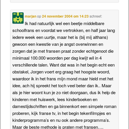
marjan
op
24 november 2004 om 14:23
schreef:
Ik had natuurlijk wel een beetje middelbare
schoolfrans en voordat we vertrokken, en half jaar lang
iedere week een uurtje, maar het is (bij mij althans)
gewoon een kwestie van je angst overwinnen en
zorgen dat je met fransen praat zonder echtgenoot die
minimaal 100.000 woorden per dag kwijt wil in 4
verschillende talen. Want dat was in het begin echt een
obstakel, Jorgen voert erg graag het hoogste woord,
waardoor ik in het frans mijn mond maar hield met het
idee, ach hij spreekt het toch veel beter dan ik.. Maar
als je hier woont kun je zo niet doorgaan, dus ik help de
kinderen met huiswerk, lees kinderboeken en
damestijdschriften en ga binnenkort een simpele roman
proberen, kijk franse tv, in het begin tekenfilmpjes en
kinderprogramma’s en nu ook andere programma’s.
Maar de beste methode is praten met fransen….