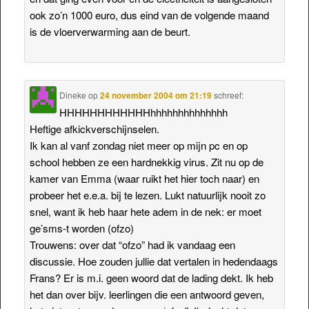
ook zo’n 1000 euro, dus eind van de volgende maand
is de vloerverwarming aan de beurt.
Dineke
op
24 november 2004 om 21:19
schreef:
HHHHHHHHHHHHhhhhhhhhhhhhhh
Heftige afkickverschijnselen.
Ik kan al vanf zondag niet meer op mijn pc en op
school hebben ze een hardnekkig virus. Zit nu op de
kamer van Emma (waar ruikt het hier toch naar) en
probeer het e.e.a. bij te lezen. Lukt natuurlijk nooit zo
snel, want ik heb haar hete adem in de nek: er moet
ge’sms-t worden (ofzo)
Trouwens: over dat “ofzo” had ik vandaag een
discussie. Hoe zouden jullie dat vertalen in hedendaags
Frans? Er is m.i. geen woord dat de lading dekt. Ik heb
het dan over bijv. leerlingen die een antwoord geven,