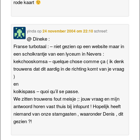
rode kaart
yinda
op
24 november 2004 om 22:10
schreef:
@ Dineke :
Franse turbotaal : – niet gezien op een website maar in
een scholkrantje van een lyceum in Nevers :
kekchooskomsa – quelque chose comme ça ( ik denk
trouwens dat dit aardig in de richting komt van je vraag
)
en
koikispass – quoi qu’il se passe.
We zitten trouwens fout meisje ;: jouw vraag en mijn
antwoord horen vast thuis bij infopunt ! Hopelijk heeft
niemand van onze stamgasten , waaronder Denis , dit
gezien ?!