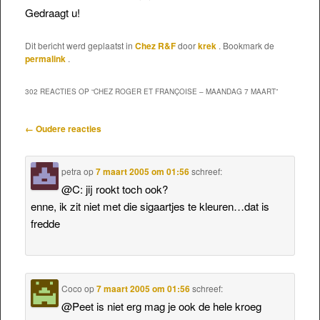
Gedraagt u!
Dit bericht werd geplaatst in
Chez R&F
door
krek
. Bookmark de
permalink
.
302 REACTIES OP “
CHEZ ROGER ET FRANÇOISE – MAANDAG 7 MAART
”
Reactienavigatie
← Oudere reacties
petra
op
7 maart 2005 om 01:56
schreef:
@C: jij rookt toch ook?
enne, ik zit niet met die sigaartjes te kleuren…dat is
fredde
Coco
op
7 maart 2005 om 01:56
schreef:
@Peet is niet erg mag je ook de hele kroeg