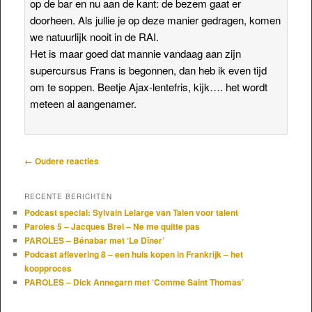
op de bar en nu aan de kant: de bezem gaat er
doorheen. Als jullie je op deze manier gedragen, komen
we natuurlijk nooit in de RAI.
Het is maar goed dat mannie vandaag aan zijn
supercursus Frans is begonnen, dan heb ik even tijd
om te soppen. Beetje Ajax-lentefris, kijk…. het wordt
meteen al aangenamer.
Reactienavigatie
← Oudere reacties
RECENTE BERICHTEN
Podcast special: Sylvain Lelarge van Talen voor talent
Paroles 5 – Jacques Brel – Ne me quitte pas
PAROLES – Bénabar met ‘Le Dîner’
Podcast aflevering 8 – een huis kopen in Frankrijk – het
koopproces
PAROLES – Dick Annegarn met ‘Comme Saint Thomas’