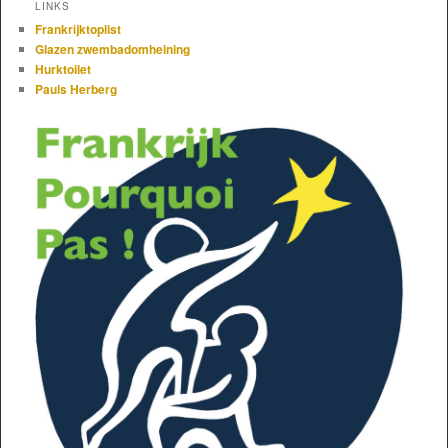
LINKS
Frankrijktoplist
Glazen zwembadomheining
Hurktoilet
Pauls Herberg