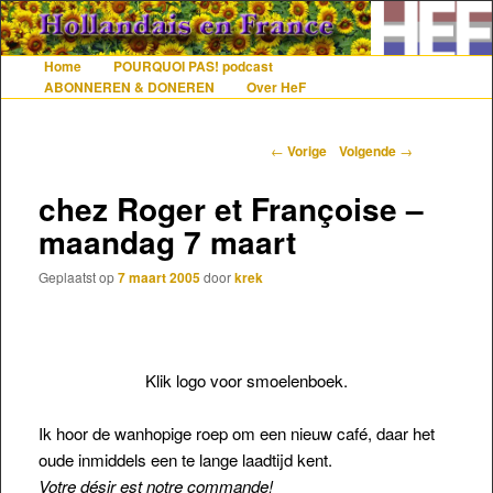
De gezelligste website voor Nederlanders die iets met Frankrijk hebben
Home
POURQUOI PAS! podcast
Hoofdmenu
Spring naar de primaire inhoud
Spring naar de secundaire inhoud
ABONNEREN & DONEREN
Over HeF
Hollandais en France
Berichtnavigatie
←
Vorige
Volgende
→
chez Roger et Françoise –
maandag 7 maart
Geplaatst op
7 maart 2005
door
krek
Klik logo voor smoelenboek.
Ik hoor de wanhopige roep om een nieuw café, daar het
oude inmiddels een te lange laadtijd kent.
Votre désir est notre commande!