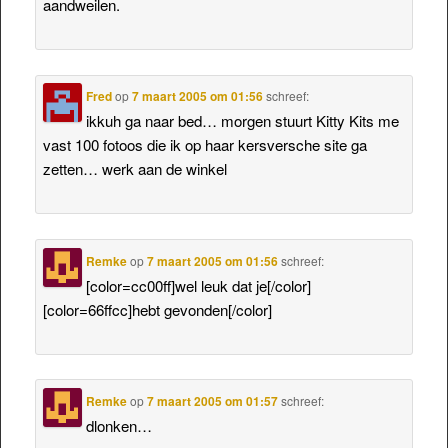
aandweilen.
Fred
op
7 maart 2005 om 01:56
schreef:
ikkuh ga naar bed… morgen stuurt Kitty Kits me
vast 100 fotoos die ik op haar kersversche site ga
zetten… werk aan de winkel
Remke
op
7 maart 2005 om 01:56
schreef:
[color=cc00ff]wel leuk dat je[/color]
[color=66ffcc]hebt gevonden[/color]
Remke
op
7 maart 2005 om 01:57
schreef:
dlonken…