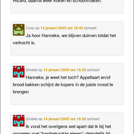
Ricard, daarna weer koken en schoonmaken.
Coco
op
14 januari 2005 om 18:45
schreef:
Ja hoor Hanneke, we blijven duimen totdat het
verkocht is.
Dineke
op
14 januari 2005 om 19:28
schreef:
Hanneke, je weet het toch? Appeltaart en/of
brood bakken schijnt de kopers in de juiste mood te
brengen
Dineke
op
14 januari 2005 om 19:36
schreef:
Ik vond het overigens wel apart dat ik bij het
googelen met “hardgekookte eieren” uiteindelijk bij