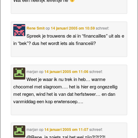
Rene Smit
op
14 januari 2005 om 10:59
schreef:
Spreek je trouwens de ai in “financailles” uit als e
in “bek”? dus het wordt iets als financeiii?
marjan
op
14 januari 2005 om 11:06
schreef:
Weet je waar ik nu trek in heb… warme
chocomel met slagroom…. het is hier erg ongezellig
met regen, wind het is van dat herfstweer… en dan
vanmiddag een kop erwtensoep….
marjan
op
14 januari 2005 om 11:07
schreef:
@Rene, ja zoiets zal het wel zijn?!?!??!