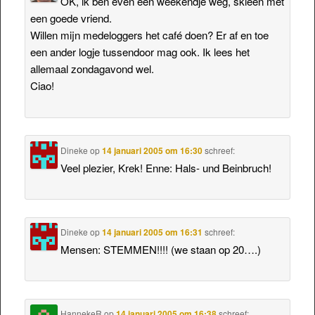
OK, ik ben even een weekendje weg, skieën met
een goede vriend.
Willen mijn medeloggers het café doen? Er af en toe
een ander logje tussendoor mag ook. Ik lees het
allemaal zondagavond wel.
Ciao!
Dineke
op
14 januari 2005 om 16:30
schreef:
Veel plezier, Krek! Enne: Hals- und Beinbruch!
Dineke
op
14 januari 2005 om 16:31
schreef:
Mensen: STEMMEN!!!! (we staan op 20….)
HannekeR
op
14 januari 2005 om 16:38
schreef: