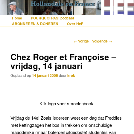
De gezelligste website voor Nederlanders die iets met Frankrijk hebben
Home
POURQUOI PAS! podcast
Hoofdmenu
Spring naar de primaire inhoud
Spring naar de secundaire inhoud
ABONNEREN & DONEREN
Over HeF
Hollandais en France
Berichtnavigatie
←
Vorige
Volgende
→
Chez Roger et Françoise –
vrijdag, 14 januari
Geplaatst op
14 januari 2005
door
krek
Klik logo voor smoelenboek.
Vrijdag de 14e! Zoals iedereen weet een dag dat Freddies
met kettingzagen het bos in trekken om onschuldige
maagdelijke (maar botergeil uitgedoste) studentes van