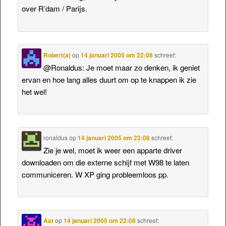
over R’dam / Parijs.
Robert(a)
op
14 januari 2005 om 22:08
schreef:
@Ronaldus: Je moet maar zo denken, ik geniet
ervan en hoe lang alles duurt om op te knappen ik zie
het wel!
ronaldus
op
14 januari 2005 om 22:08
schreef:
Zie je wel, moet ik weer een apparte driver
downloaden om die externe schijf met W98 te laten
communiceren. W XP ging probleemloos pp.
Aat
op
14 januari 2005 om 22:08
schreef: