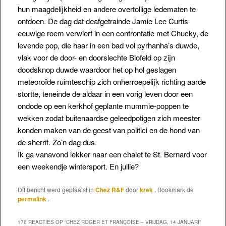
hun maagdelijkheid en andere overtollige ledematen te
ontdoen. De dag dat deafgetrainde Jamie Lee Curtis
eeuwige roem verwierf in een confrontatie met Chucky, de
levende pop, die haar in een bad vol pyrhanha’s duwde,
vlak voor de door- en doorslechte Blofeld op zijn
doodsknop duwde waardoor het op hol geslagen
meteoroïde ruimteschip zich onherroepelijk richting aarde
stortte, teneinde de aldaar in een vorig leven door een
ondode op een kerkhof geplante mummie-poppen te
wekken zodat buitenaardse geleedpotigen zich meester
konden maken van de geest van politici en de hond van
de sherrif. Zo’n dag dus.
Ik ga vanavond lekker naar een chalet te St. Bernard voor
een weekendje wintersport. En jullie?
Dit bericht werd geplaatst in
Chez R&F
door
krek
. Bookmark de
permalink
.
176 REACTIES OP “
CHEZ ROGER ET FRANÇOISE – VRIJDAG, 14 JANUARI
”