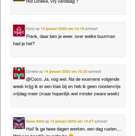
Hoi Dineke, vrij vandaag ?
Ferry
op
14 januari 2005 om 10:19
schreef:
Frank, daar ben je weer. over welke buurman
had je het?
Dineke
op
14 januari 2005 om 10:26
schreef:
@Coco: Ja, nog wel. Na de examens volgende
week krijg ik er een klas bij en heb ik geen roostervrije
vrijdag meer (maar hopenlijk wel minder zware week)
Rene Smit
op
14 januari 2005 om 10:57
schreef:
Hoi! Ik ga twee dagen werken, een dag rusten…
Wat een heerlijk leventje he