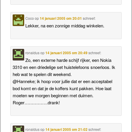
Coco
op
14 januari 2005 om 20:01
schreef:
Lekker, na een zonnige middag winkelen.
ronaldus
op
14 januari 2005 om 20:49
schreef:
Zo, een externe harde schijf rijker, een Nokia
3310 en een driedelige set huistelefoons snoerloos. Ik
heb wat te spelen dit weekend.
@Hanneke; ik hoop voor jullie dat er een acceptabel
bod komt en dat je de koffers kunt pakken. Hoe laat
moeten we morgen beginnen met duimen.
Roger…………….drank!
ronaldus
op
14 januari 2005 om 21:02
schreef: