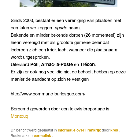
Sinds 2003, bestaat er een vereniging van plaatsen met
een-laten we zeggen-
aparte
naam.
Bekende en minder bekende dorpen (26 momenteel) zijn
hierin verenigd met als grootste gemene deler dat
iedereen zich een kriek lacht wanneer die plaatsnaam
wordt uitgesproken.
Uiteraard
Poil
,
Arnac-la-Poste
en
Trécon
.
Er zijn er ook nog veel die niet de behoeft hebben op deze
manier de aandacht op zich te vestigen
http://www.commune-burlesque.com/
Beroemd geworden door een televisiereportage is
Montcuq
Dit bericht werd geplaatst in
Informatie over Frankrijk
door
krek
.
Bookmark de
permalink
.