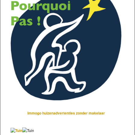
Immogo huizenadvertenties zonder makelaar