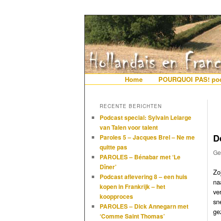
De gezelligste website voor Ned
Hollandais en
Hoofdmenu
Home
Spring naar de primaire i
Spring naar de secundair
POURQUOI PAS! pod
RECENTE BERICHTEN
Podcast special: Sylvain Lelarge
van Talen voor talent
D
Paroles 5 – Jacques Brel – Ne me
quitte pas
Ge
PAROLES – Bénabar met ‘Le
Dîner’
Zo
Podcast aflevering 8 – een huis
na
kopen in Frankrijk – het
ve
koopproces
sn
PAROLES – Dick Annegarn met
ge
‘Comme Saint Thomas’