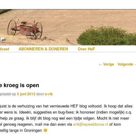
erlanders die iets met Frankrijk hebben
 France
nhoud
e inhoud
cast
ABONNEREN & DONEREN
Over HeF
Berichtnavigatie
←
Vorige
Volgende
e kroeg is open
plaatst op
5 juni 2012
door
e-rik
juist is de verhuizing van het vernieuwde HEF blog voltooid. Ik hoop dat alles
ar wens is. Ideeën, suggesties en bug-fixes: ik honoreer (indien mogelijk) c.q.
rhelp ze graag. Ik blijf dit blog nog wel een tijdje volgen. Mocht ik niet meer
el genoeg reageren, mail me dan even via
erik@wpwebbouw.nl
of kom
zellig langs in Groningen