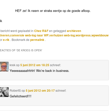
HEF ze! Ik neem er straks eentje op de goede afloop.
ik
t bericht werd geplaatst in
Chez R&F
en getagged
archieven
tiveren
,
conversie web-log naar WP
,
verhuizen web-log
,
wordpress
,
wpwebbouw
or
e-rik
. Bookmark de
permalink
.
REACTIES OP “
DE KROEG IS OPEN
”
krek
op
5 juni 2012 om 18:25
schreef:
Yeeeeaaaaahhhh! We’re back in business.
RobertS
op
5 juni 2012 om 20:17
schreef:
Gefeliciteerd!!!!