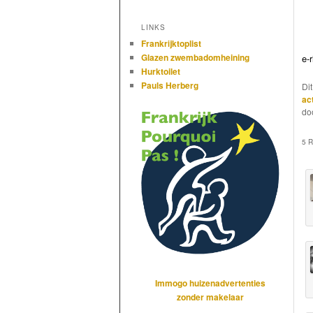
LINKS
Frankrijktoplist
Glazen zwembadomheining
e-r
Hurktoilet
Pauls Herberg
Di
ac
do
5 
Immogo huizenadvertenties
zonder makelaar