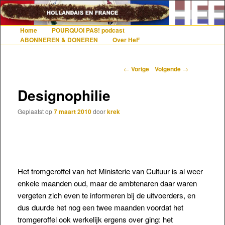
De gezelligste website voor Nederlanders die iets met Frankrijk hebben
Home
POURQUOI PAS! podcast
Hoofdmenu
Spring naar de primaire inhoud
Spring naar de secundaire inhoud
ABONNEREN & DONEREN
Over HeF
Hollandais en France
Berichtnavigatie
←
Vorige
Volgende
→
Designophilie
Geplaatst op
7 maart 2010
door
krek
Het tromgeroffel van het Ministerie van Cultuur is al weer
enkele maanden oud, maar de ambtenaren daar waren
vergeten zich even te informeren bij de uitvoerders, en
dus duurde het nog een twee maanden voordat het
tromgeroffel ook werkelijk ergens over ging: het