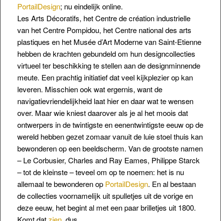
PortailDesign
; nu eindelijk online.
Les Arts Décoratifs, het Centre de création industrielle
van het Centre Pompidou, het Centre national des arts
plastiques en het Musée d’Art Moderne van Saint-Etienne
hebben de krachten gebundeld om hun designcollecties
virtueel ter beschikking te stellen aan de designminnende
meute. Een prachtig initiatief dat veel kijkplezier op kan
leveren. Misschien ook wat ergernis, want
de
navigatievriendelijkheid laat hier en daar wat te wensen
over. Maar wie kniest daarover als je al het moois dat
ontwerpers in de twintigste en eenentwintigste eeuw op de
wereld hebben gezet zomaar vanuit de luie stoel thuis kan
bewonderen op een beeldscherm. Van de grootste namen
– Le Corbusier, Charles and Ray Eames, Philippe Starck
– tot de kleinste – teveel om op te noemen: het is nu
allemaal te bewonderen op
PortailDesign
. En al bestaan
de collecties voornamelijk uit spulletjes uit de vorige en
deze eeuw, het begint al met een paar brilletjes uit 1800.
Komt dat
zien
, dus.