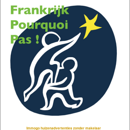
Immogo huizenadvertenties zonder makelaar