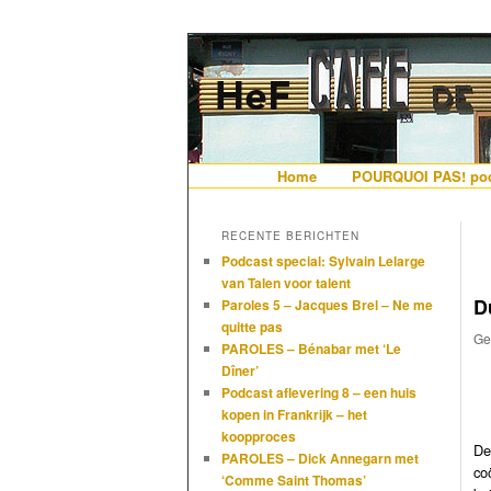
De gezelligste website voor Ned
Hollandais en
Hoofdmenu
Home
Spring naar de primaire i
Spring naar de secundair
POURQUOI PAS! pod
RECENTE BERICHTEN
Podcast special: Sylvain Lelarge
van Talen voor talent
D
Paroles 5 – Jacques Brel – Ne me
quitte pas
Ge
PAROLES – Bénabar met ‘Le
Dîner’
Podcast aflevering 8 – een huis
kopen in Frankrijk – het
koopproces
De
PAROLES – Dick Annegarn met
co
‘Comme Saint Thomas’