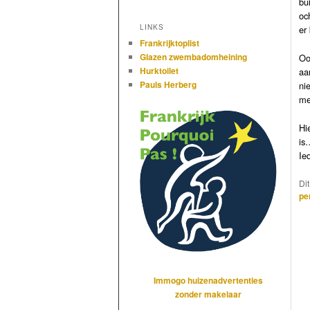
bu
oc
LINKS
er
Frankrijktoplist
Glazen zwembadomheining
Oo
Hurktoilet
aa
Pauls Herberg
ni
me
Hi
i
Ie
Di
pe
Immogo huizenadvertenties
zonder makelaar