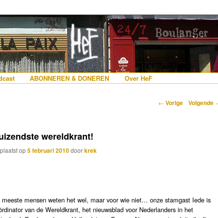
erlanders die iets met Frankrijk hebben
 France
nhoud
e inhoud
cast
ABONNEREN & DONEREN
Over HeF
Berichtnavigatie
←
Vorige
Volgende
uizendste wereldkrant!
plaatst op
5 februari 2010
door
krek
 meeste mensen weten het wel, maar voor wie niet… onze stamgast Iede is
ördinator van de Wereldkrant, het nieuwsblad voor Nederlanders in het