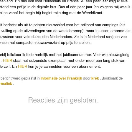
itenland. En dus ook voor Hollandais en France. Al een paar jaar krijg ik elke
htend een pdf’je in de digitale bus. Dus al een paar jaar (en volgens mij was ik
 bijna vanaf het begin bij) begint mijn dag met
de Wereldkrant.
it bedacht als uit te printen nieuwsblad voor het prikbord van campings (als
nvulling op de uitzendingen van de wereldomroep), maar intussen omarmd als
euwsbron voor vele duizenden Nederlanders. Zelfs in Nederland schijnen veel
nsen het compacte nieuwsoverzicht op prijs te stellen.
erbij feliciteer ik Iede hartelijk met het jubileumnummer. Voor wie nieuwsgierig
s…
HIER
staat het duizendste exemplaar, met onder meer een lang stuk van
de zelf. En
HIER
kun je je aanmelden voor een abonnement.
t bericht werd geplaatst in
Informatie over Frankrijk
door
krek
. Bookmark de
rmalink
.
Reacties zijn gesloten.