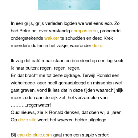
In een grijs, grijs verleden logden we wel eens
eco
. Zo
had Peter het over verstandig
composteren
, probeerde
ondergetekende
wakker
te schudden en deed Krek
meerdere duiten in het zakje, waaronder
deze
.
Ik zag dat café maar staan en broedend op een log keek
ik naar buiten: regen, regen, regen.
En dat bracht me tot deze bijdrage. Terwijl Ronald een
wichelroede-loper heeft geraadpleegd en misschien wel
gaat graven, vond ik
iets dat in deze tijden waarschijnlijk
meer zoden aan de dijk zet: het verzamelen van
………..regenwater!
Oud nieuws, zie ik Ronald denken, dat doen wij al járen!
Op
deze site
wordt het
waarom
helder uitgelegd.
Bij
eau-de-pluie.com
gaat men een stapje verder: