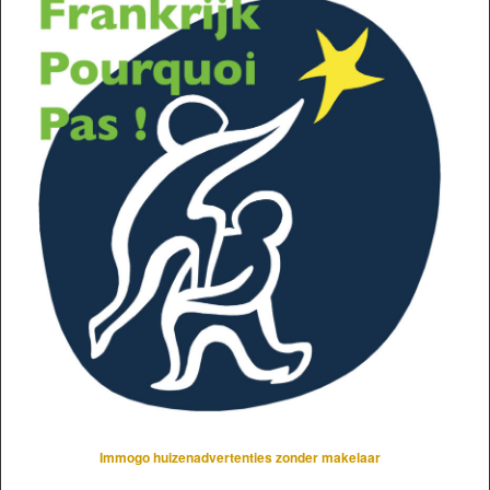
Immogo huizenadvertenties zonder makelaar