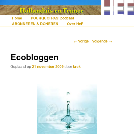
De gezelligste website voor Nederlanders die iets met Frankrijk hebben
Home
POURQUOI PAS! podcast
Hoofdmenu
Spring naar de primaire inhoud
Spring naar de secundaire inhoud
ABONNEREN & DONEREN
Over HeF
Hollandais en France
Berichtnavigatie
←
Vorige
Volgende
→
Ecobloggen
Geplaatst op
21 november 2009
door
krek