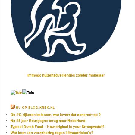
Immogo huizenadvertenties zonder makelaar
NU OP BLOG.KREK.NL
De 1% rijksten belasten, wat levert dat concreet op ?
Na 25 jaar Bourgogne terug naar Nederland
Typical Dutch Food – How original is your Stroopwafel?
Wat kost een verzekering tegen klimaatrisico’s?