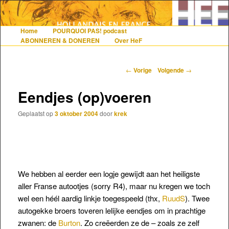
De gezelligste website voor Nederlanders die iets met Frankrijk hebben
Home
POURQUOI PAS! podcast
Hoofdmenu
Spring naar de primaire inhoud
Spring naar de secundaire inhoud
ABONNEREN & DONEREN
Over HeF
Hollandais en France
Berichtnavigatie
←
Vorige
Volgende
→
Eendjes (op)voeren
Geplaatst op
3 oktober 2004
door
krek
We hebben al eerder een logje gewijdt aan het heiligste
aller Franse autootjes (sorry R4), maar nu kregen we toch
wel een héél aardig linkje toegespeeld (thx,
RuudS
). Twee
autogekke broers toveren lelijke eendjes om in prachtige
zwanen: de
Burton
. Zo creëerden ze de – zoals ze zelf