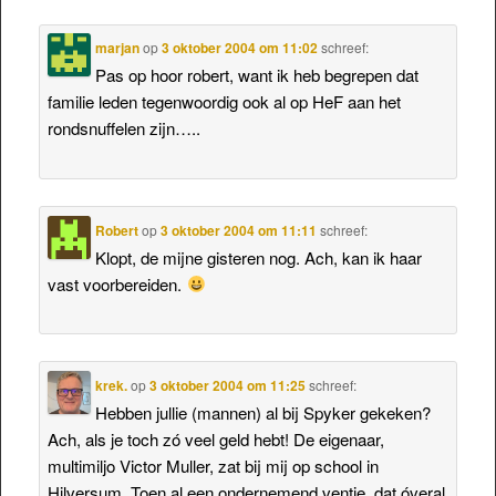
marjan
op
3 oktober 2004 om 11:02
schreef:
Pas op hoor robert, want ik heb begrepen dat
familie leden tegenwoordig ook al op HeF aan het
rondsnuffelen zijn…..
Robert
op
3 oktober 2004 om 11:11
schreef:
Klopt, de mijne gisteren nog. Ach, kan ik haar
vast voorbereiden.
krek.
op
3 oktober 2004 om 11:25
schreef:
Hebben jullie (mannen) al bij Spyker gekeken?
Ach, als je toch zó veel geld hebt! De eigenaar,
multimiljo Victor Muller, zat bij mij op school in
Hilversum. Toen al een ondernemend ventje, dat óveral