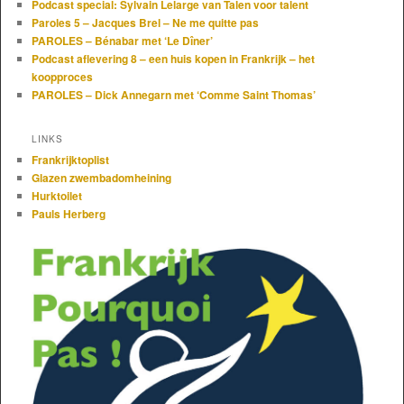
Podcast special: Sylvain Lelarge van Talen voor talent
Paroles 5 – Jacques Brel – Ne me quitte pas
PAROLES – Bénabar met ‘Le Dîner’
Podcast aflevering 8 – een huis kopen in Frankrijk – het
koopproces
PAROLES – Dick Annegarn met ‘Comme Saint Thomas’
LINKS
Frankrijktoplist
Glazen zwembadomheining
Hurktoilet
Pauls Herberg