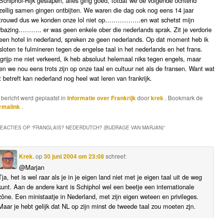
 Schiphol-Rijk geslapen, alles ging goed, totdat we de volgende ochtend
zellig samen gingen ontbijten. We waren die dag ook nog eens 14 jaar
trouwd dus we konden onze lol niet op……………..en wat schetst mijn
rbazing……….. er was geen enkele ober die nederlands sprak. Zit je verdorie
 een hotel in nederland, spreken ze geen nederlands. Op dat moment heb ik
sloten te fulmineren tegen de engelse taal in het nederlands en het frans.
grijp me niet verkeerd, ik heb absoluut helemaal niks tegen engels, maar
ten we nou eens trots zijn op onze taal en cultuur net als de fransen. Want wat
t betreft kan nederland nog heel wat leren van frankrijk.
t bericht werd geplaatst in
Informatie over Frankrijk
door
krek
. Bookmark de
rmalink
.
REACTIES OP “
FRANGLAIS? NEDERDUTCH? (BIJDRAGE VAN MARJAN)
”
Krek.
op
30 juni 2004 om 23:08
schreef:
@Marjan
Tja, het is wel raar als je in je eigen land niet met je eigen taal uit de weg
kunt. Aan de andere kant is Schiphol wel een beetje een internationale
zône. Een ministaatje in Nederland, met zijn eigen weteen en privileges.
Maar je hebt gelijk dat NL op zijn minst de tweede taal zou moeten zjn.