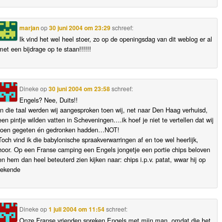
marjan
op
30 juni 2004 om 23:29
schreef:
Ik vind het wel heel stoer, zo op de openingsdag van dit weblog er al
met een bijdrage op te staan!!!!!!
Dineke
op
30 juni 2004 om 23:58
schreef:
Engels? Nee, Duits!!
In die taal werden wij aangesproken toen wij, net naar Den Haag verhuisd,
een pintje wilden vatten in Scheveningen….ik hoef je niet te vertellen dat wij
toen gegeten én gedronken hadden…NOT!
Toch vind ik die babylonische spraakverwarringen af en toe wel heerlijk,
hoor. Op een Franse camping een Engels jongetje een portie chips beloven
en hem dan heel beteuterd zien kijken naar: chips i.p.v. patat, wwar hij op
rekende
Dineke
op
1 juli 2004 om 11:54
schreef:
Onze Franse vrienden spreken Engels met mijn man, omdat die het