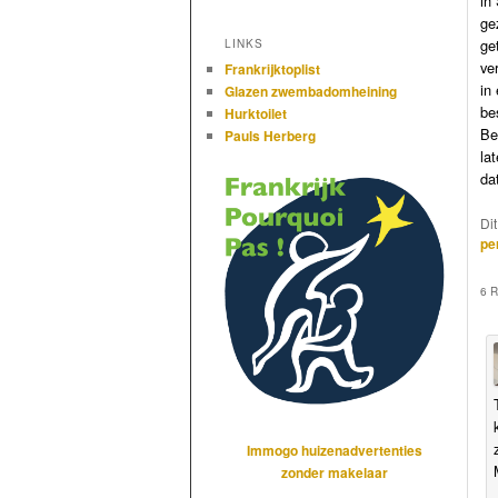
in
ge
ge
LINKS
ve
Frankrijktoplist
in
Glazen zwembadomheining
be
Hurktoilet
Be
Pauls Herberg
la
da
Di
pe
6 
Immogo huizenadvertenties
zonder makelaar