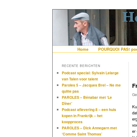
De gezelligste website voor Ned
Hollandais en
Hoofdmenu
Home
Spring naar de primaire i
Spring naar de secundair
POURQUOI PAS! pod
RECENTE BERICHTEN
Podcast special: Sylvain Lelarge
van Talen voor talent
F
Paroles 5 – Jacques Brel – Ne me
quitte pas
Ge
PAROLES – Bénabar met ‘Le
Dîner’
Ku
Podcast aflevering 8 – een huis
da
kopen in Frankrijk – het
er
koopproces
vo
PAROLES – Dick Annegarn met
er
‘Comme Saint Thomas’