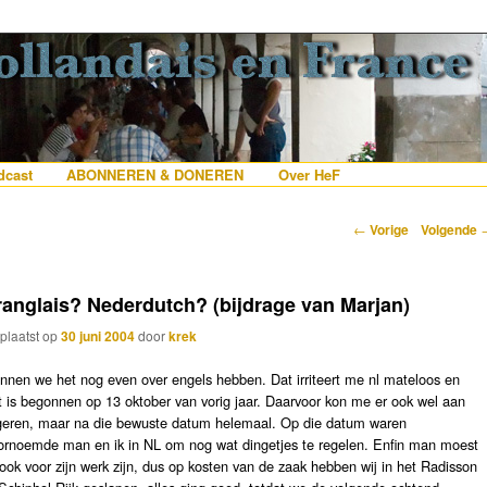
erlanders die iets met Frankrijk hebben
 France
nhoud
e inhoud
cast
ABONNEREN & DONEREN
Over HeF
Berichtnavigatie
←
Vorige
Volgende
ranglais? Nederdutch? (bijdrage van Marjan)
plaatst op
30 juni 2004
door
krek
nnen we het nog even over engels hebben. Dat irriteert me nl mateloos en
t is begonnen op 13 oktober van vorig jaar. Daarvoor kon me er ook wel aan
geren, maar na die bewuste datum helemaal. Op die datum waren
ornoemde man en ik in NL om nog wat dingetjes te regelen. Enfin man moest
 ook voor zijn werk zijn, dus op kosten van de zaak hebben wij in het Radisson