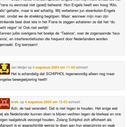
Frans nu eenmaal niet (goed) beheerst. Hun Engels heeft een hoog “Allo,
allo”-gehalte, maar is wel schattig. Wij verbeteren jun steenkolen-Engels
niet, omdat we de strekking begrijpen. Maar: wanneer mijn man zijn
stinkende best doet iets in het Frans te zeggen schateren ze dat het “du
petit nègre” is! Ook niet eerlijk!
Kennen jullie overigens het boekje de “Taalvos”, over de zogenaamde ‘faux
amis’, en interferentiefouten die frequent door Nederlanders worden
gemaakt. Erg leerzaam!
Jan Meijer
op
4 augustus 2004 om 11:55
schreef:
Het is schandalig dat SCHIPHOL tegenwoordig alleen nog maar
engelse bewegwijzering heeft!
krek.
op
4 augustus 2004 om 12:02
schreef:
Ach, de taal verandert. Dat is niet tegen te houden. Het enige wat
wij als Nederlander kunnen doen is blijven vechten tegen de bierkaai en ons
eigen taalgebruik verzorgd houden. Zolang Schiphol zich afficheert als
Mainport is er waarschijnlijk weinig te doen aan hun eigenzinnig en vaak