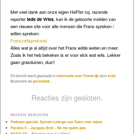
Met veel dank aan onze eigen HeFfer cq. razende
reporter
Iede de Vries
, kan ik de geboorte melden van
een nieuwe site voor alle mensen die Frans spreken /
willen spreken:
Franszelfsprekend
Alles wat je al altijd over het Frans wilde weten en meer.
Zoals ik het heb bekeken is er voor elck wat wils. Lekker
gaan grasduinen, dus!!
Dit bericht werd geplaatst in
Informatie over Frankrijk
door
krek
.
Bookmark de
permalink
.
Reacties zijn gesloten.
RECENTE BERICHTEN
Podcast special: Sylvain Lelarge van Talen voor talent
Paroles 5 – Jacques Brel – Ne me quitte pas
PAROLES – Bénabar met ‘Le Dîner’