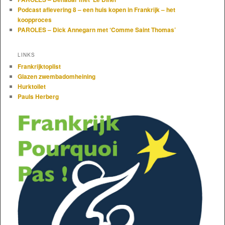
Podcast aflevering 8 – een huis kopen in Frankrijk – het
koopproces
PAROLES – Dick Annegarn met ‘Comme Saint Thomas’
LINKS
Frankrijktoplist
Glazen zwembadomheining
Hurktoilet
Pauls Herberg