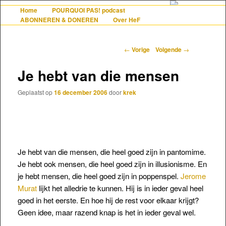
De gezelligste website voor Nederlanders die iets met Frankrijk hebben
Home
POURQUOI PAS! podcast
Hoofdmenu
Spring naar de primaire inhoud
Spring naar de secundaire inhoud
ABONNEREN & DONEREN
Over HeF
Berichtnavigatie
←
Vorige
Volgende
→
Hollandais en France
Je hebt van die mensen
Geplaatst op
16 december 2006
door
krek
Je hebt van die mensen, die heel goed zijn in pantomime.
Je hebt ook mensen, die heel goed zijn in illusionisme. En
je hebt mensen, die heel goed zijn in poppenspel.
Jerome
Murat
lijkt het
alledrie te kunnen. Hij is in ieder geval heel
goed in het eerste. En hoe hij de rest voor elkaar krijgt?
Geen idee, maar razend knap is het in ieder geval wel.