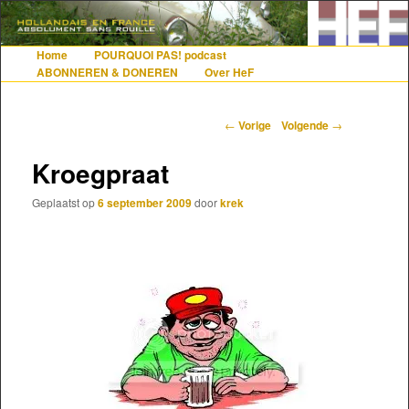
De gezelligste website voor Nederlanders die iets met Frankrijk hebben
Home
POURQUOI PAS! podcast
Hoofdmenu
Spring naar de primaire inhoud
Spring naar de secundaire inhoud
ABONNEREN & DONEREN
Over HeF
Hollandais en France
Berichtnavigatie
←
Vorige
Volgende
→
Kroegpraat
Geplaatst op
6 september 2009
door
krek