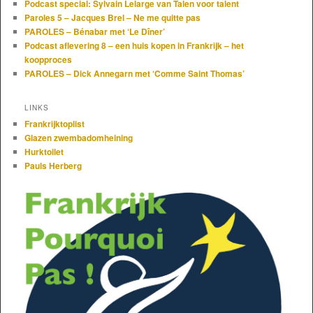
Podcast special: Sylvain Lelarge van Talen voor talent
Paroles 5 – Jacques Brel – Ne me quitte pas
PAROLES – Bénabar met ‘Le Dîner’
Podcast aflevering 8 – een huis kopen in Frankrijk – het
koopproces
PAROLES – Dick Annegarn met ‘Comme Saint Thomas’
LINKS
Frankrijktoplist
Glazen zwembadomheining
Hurktoilet
Pauls Herberg