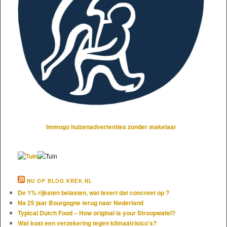
Immogo huizenadvertenties zonder makelaar
NU OP BLOG.KREK.NL
De 1% rijksten belasten, wat levert dat concreet op ?
Na 25 jaar Bourgogne terug naar Nederland
Typical Dutch Food – How original is your Stroopwafel?
Wat kost een verzekering tegen klimaatrisico’s?