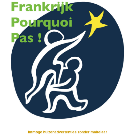
Immogo huizenadvertenties zonder makelaar