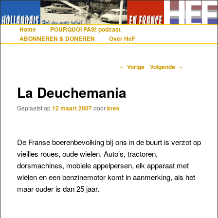
De gezelligste website voor Nederlanders die iets met Frankrijk hebben
Home
POURQUOI PAS! podcast
Hoofdmenu
Spring naar de primaire inhoud
Spring naar de secundaire inhoud
ABONNEREN & DONEREN
Over HeF
Hollandais en France
Berichtnavigatie
←
Vorige
Volgende
→
La Deuchemania
Geplaatst op
12 maart 2007
door
krek
De Franse boerenbevolking bij ons in de buurt is verzot op
vieilles roues, oude wielen. Auto’s, tractoren,
dorsmachines, mobiele appelpersen, elk apparaat met
wielen en een benzinemotor komt in aanmerking, als het
maar ouder is dan
25 jaar.