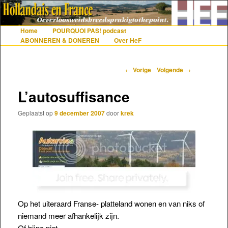
De gezelligste website voor Nederlanders die iets met Frankrijk hebben
Home
POURQUOI PAS! podcast
Hoofdmenu
Spring naar de primaire inhoud
Spring naar de secundaire inhoud
ABONNEREN & DONEREN
Over HeF
Hollandais en France
Berichtnavigatie
←
Vorige
Volgende
→
L’autosuffisance
Geplaatst op
9 december 2007
door
krek
Op het uiteraard Franse- platteland wonen en van niks of
niemand meer afhankelijk zijn.
Of bijna niet.