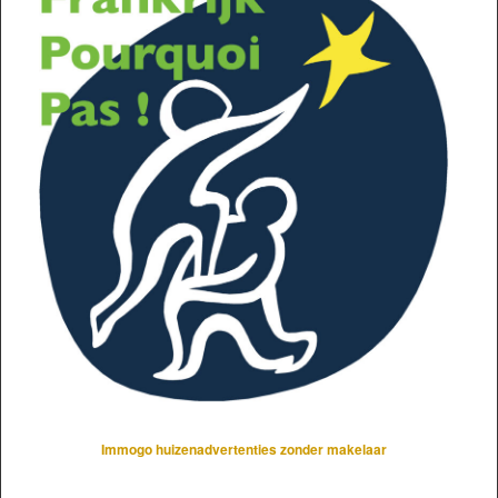
Immogo huizenadvertenties zonder makelaar