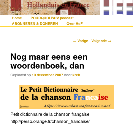
De gezelligste website voor Nederlanders die iets met Frankrijk hebben
Home
POURQUOI PAS! podcast
Hoofdmenu
Spring naar de primaire inhoud
Spring naar de secundaire inhoud
ABONNEREN & DONEREN
Over HeF
Hollandais en France
Berichtnavigatie
←
Vorige
Volgende
→
Nog maar eens een
woordenboek, dan
Geplaatst op
10 december 2007
door
krek
Petit dictionnaire de la chanson française
http://perso.orange.fr/chanson_francaise/