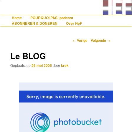
De gezelligste website voor Nederlanders die iets met Frankrijk hebben
Home
POURQUOI PAS! podcast
Hoofdmenu
Spring naar de primaire inhoud
Spring naar de secundaire inhoud
ABONNEREN & DONEREN
Over HeF
Hollandais en France
Berichtnavigatie
←
Vorige
Volgende
→
Le BLOG
Geplaatst op
26 mei 2005
door
krek