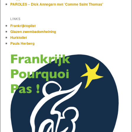
PAROLES – Dick Annegarn met ‘Comme Saint Thomas’
LINKS
Frankrijktoplist
Glazen zwembadomheining
Hurktoilet
Pauls Herberg