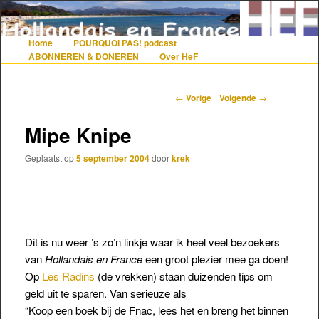
De gezelligste website voor Nederlanders die iets met Frankrijk hebben
Home
POURQUOI PAS! podcast
Hoofdmenu
Spring naar de primaire inhoud
Spring naar de secundaire inhoud
ABONNEREN & DONEREN
Over HeF
Hollandais en France
Berichtnavigatie
←
Vorige
Volgende
→
Mipe Knipe
Geplaatst op
5 september 2004
door
krek
Dit is nu weer ’s zo’n linkje waar ik heel veel bezoekers
van
Hollandais en France
een groot plezier mee ga doen!
Op
Les Radins
(de vrekken) staan duizenden tips om
geld uit te sparen. Van serieuze als
“Koop een boek bij de Fnac, lees het en breng het binnen