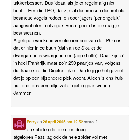
takkenbossen. Dus ideaal als je er regelmatig niet
bent… Een die LPO, dat zijn al die mensen die met olie
besmette vogels redden en door jagers ‘per ongeluk’
aangeschoten roofvogels verzorgen, dus die mag je
best steunen.
Afgelopen weekend vertelde iemand van de LPO ons
dat er hier in de buurt (dal van de Sioule) de
dwergarend is waargenomen (aigle botté). Daar zijn er
in heel Frankrijk maar zo’n 250 paartjes van, volgens
die fraaie site die Dineke linkte. Dan krijg je het gevoel
dat je op een bijzondere plek woont. Alleen is ons huis
niet oud, dus een uiltje zal er niet in gaan wonen.
Jammer.
Ferry
op
26 april 2005 om 12:52
schreef:
en schijten dat die uilen doen..
afgelopen Paas lag ook de hele zolder vol met