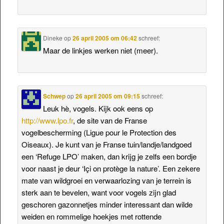
Dineke
op
26 april 2005 om 06:42
schreef:
Maar de linkjes werken niet (meer).
Schwep
op
26 april 2005 om 09:15
schreef:
Leuk hè, vogels. Kijk ook eens op
http://www.lpo.fr
, de site van de Franse
vogelbescherming (Ligue pour le Protection des
Oiseaux). Je kunt van je Franse tuin/landje/landgoed
een ‘Refuge LPO’ maken, dan krijg je zelfs een bordje
voor naast je deur ‘Içi on protège la nature’. Een zekere
mate van wildgroei en verwaarlozing van je terrein is
sterk aan te bevelen, want voor vogels zijn glad
geschoren gazonnetjes minder interessant dan wilde
weiden en rommelige hoekjes met rottende