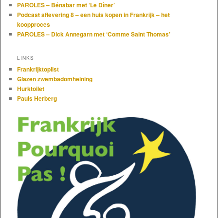
PAROLES – Bénabar met ‘Le Dîner’
Podcast aflevering 8 – een huis kopen in Frankrijk – het
koopproces
PAROLES – Dick Annegarn met ‘Comme Saint Thomas’
LINKS
Frankrijktoplist
Glazen zwembadomheining
Hurktoilet
Pauls Herberg