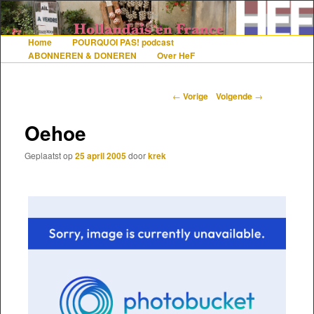
De gezelligste website voor Nederlanders die iets met Frankrijk hebben
Home
POURQUOI PAS! podcast
Hoofdmenu
Spring naar de primaire inhoud
Spring naar de secundaire inhoud
ABONNEREN & DONEREN
Over HeF
Hollandais en France
Berichtnavigatie
←
Vorige
Volgende
→
Oehoe
Geplaatst op
25 april 2005
door
krek