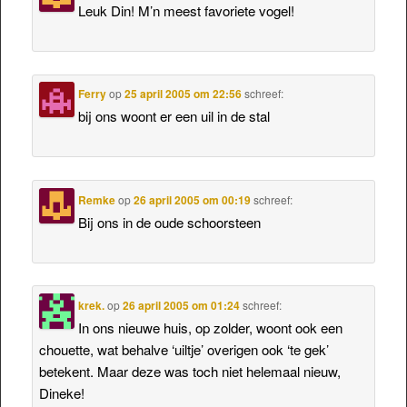
Leuk Din! M’n meest favoriete vogel!
Ferry
op
25 april 2005 om 22:56
schreef:
bij ons woont er een uil in de stal
Remke
op
26 april 2005 om 00:19
schreef:
Bij ons in de oude schoorsteen
krek.
op
26 april 2005 om 01:24
schreef:
In ons nieuwe huis, op zolder, woont ook een
chouette, wat behalve ‘uiltje’ overigen ook ‘te gek’
betekent. Maar deze was toch niet helemaal nieuw,
Dineke!