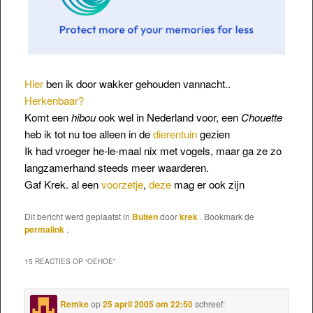
Hier
ben ik door wakker gehouden vannacht..
Herkenbaar?
Komt een
hibou
ook wel in Nederland voor, een
Chouette
heb ik tot nu toe alleen in de
dierentuin
gezien
Ik had vroeger he-le-maal nix met vogels, maar ga ze zo
langzamerhand steeds meer waarderen.
Gaf Krek. al een
voorzetje
,
deze
mag er ook zijn
Dit bericht werd geplaatst in
Buiten
door
krek
. Bookmark de
permalink
.
15 REACTIES OP “
OEHOE
”
Remke
op
25 april 2005 om 22:50
schreef: