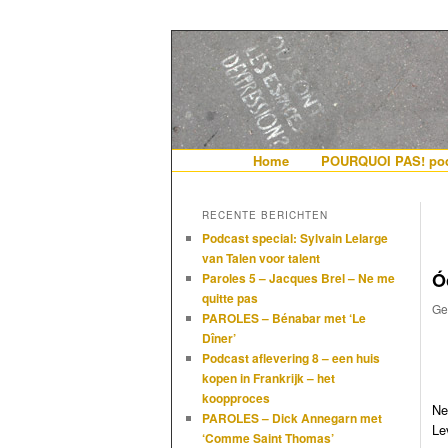
De gezelligste website voor Ned
Hollandais en
Hoofdmenu
Home
Spring naar de primaire i
Spring naar de secundair
POURQUOI PAS! pod
RECENTE BERICHTEN
Podcast special: Sylvain Lelarge
van Talen voor talent
Ó
Paroles 5 – Jacques Brel – Ne me
quitte pas
Ge
PAROLES – Bénabar met ‘Le
Dîner’
Podcast aflevering 8 – een huis
kopen in Frankrijk – het
koopproces
Ne
PAROLES – Dick Annegarn met
Le
‘Comme Saint Thomas’