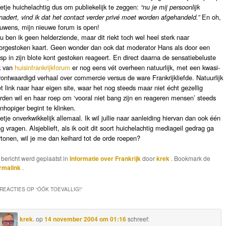
etje huichelachtig dus om publiekelijk te zeggen:
“nu je mij persoonlijk
nadert, vind ik dat het contact verder privé moet worden afgehandeld.”
En oh,
ouwens, mijn nieuwe forum is open!
u ben ik geen helderziende, maar dit riekt toch wel heel sterk naar
orgestoken kaart. Geen wonder dan ook dat moderator Hans als door een
sp in zijn blote kont gestoken reageert. En direct daarna de sensatiebeluste
k van
huisinfrankrijkforum
er nog eens vét overheen natuurlijk, met een kwasi-
rontwaardigd verhaal over commercie versus de ware Frankrijkliefde. Natuurlijk
t link naar haar eigen site, waar het nog steeds maar niet écht gezellig
rden wil en haar roep om ‘vooral niet bang zijn en reageren mensen’ steeds
nhopiger begint te klinken.
etje onverkwikkelijk allemaal. Ik wil jullie naar aanleiding hiervan dan ook één
ng vragen. Alsjeblieft, als ik ooit dit soort huichelachtig mediageil gedrag ga
rtonen, wil je me dan keihard tot de orde roepen?
t bericht werd geplaatst in
Informatie over Frankrijk
door
krek
. Bookmark de
rmalink
.
 REACTIES OP “
ÓÓK TOEVALLIG!
”
krek.
op
14 november 2004 om 01:16
schreef: