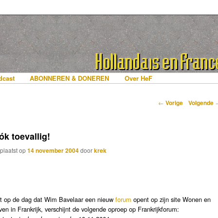
erlanders die iets met Frankrijk hebben
 France
nhoud
e inhoud
cast
ABONNEREN & DONEREN
Over HeF
Berichtnavigatie
←
Vorige
Volgende
ók toevallig!
plaatst op
14 november 2004
door
krek
t op de dag dat Wim Bavelaar een nieuw
forum
opent op zijn site Wonen en
ven in Frankrijk, verschijnt de volgende oproep op Frankrijkforum: