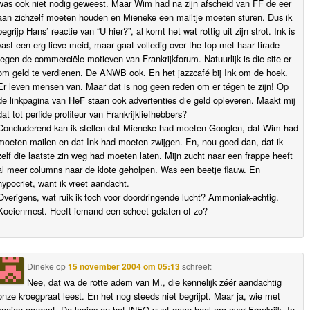
was ook niet nodig geweest. Maar Wim had na zijn afscheid van FF de eer
aan zichzelf moeten houden en Mieneke een mailtje moeten sturen. Dus ik
begrijp Hans’ reactie van “U hier?”, al komt het wat rottig uit zijn strot. Ink is
vast een erg lieve meid, maar gaat volledig over the top met haar tirade
tegen de commerciële motieven van Frankrijkforum. Natuurlijk is die site er
om geld te verdienen. De ANWB ook. En het jazzcafé bij Ink om de hoek.
Er leven mensen van. Maar dat is nog geen reden om er tégen te zijn! Op
de linkpagina van HeF staan ook advertenties die geld opleveren. Maakt mij
dat tot perfide profiteur van Frankrijkliefhebbers?
Concluderend kan ik stellen dat Mieneke had moeten Googlen, dat Wim had
moeten mailen en dat Ink had moeten zwijgen. En, nou goed dan, dat ik
zelf die laatste zin weg had moeten laten. Mijn zucht naar een frappe heeft
al meer columns naar de klote geholpen. Was een beetje flauw. En
hypocriet, want ik vreet aandacht.
Overigens, wat ruik ik toch voor doordringende lucht? Ammoniak-achtig.
Koeienmest. Heeft iemand een scheet gelaten of zo?
Dineke
op
15 november 2004 om 05:13
schreef:
Nee, dat wa de rotte adem van M., die kennelijk zéér aandachtig
onze kroegpraat leest. En het nog steeds niet begrijpt. Maar ja, wie met
koeien omgaat. De logjes en het INFO-punt gaan heel erg over Frankrijk. In