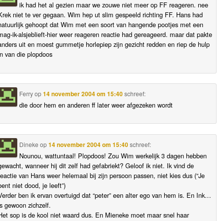
ik had het al gezien maar we zouwe niet meer op FF reageren. nee
Krek niet te ver gegaan. Wim hep ut slim gespeeld richting FF. Hans had
natuurlijk gehoopt dat Wim met een soort van hangende pootjes met een
mag-ik-alsjeblieft-hier weer reageren reactie had gereageerd. maar dat pakte
anders uit en moest gummetje horlepiep zijn gezicht redden en riep de hulp
in van die plopdoos
Ferry
op
14 november 2004 om 15:40
schreef:
die door hem en anderen ff later weer afgezeken wordt
Dineke
op
14 november 2004 om 15:40
schreef:
Nounou, wattuntaal! Plopdoos! Zou Wim werkelijk 3 dagen hebben
gewacht, wanneer hij dit zelf had gefabriekt? Geloof ik niet. Ik vind de
reactie van Hans weer helemaal bij zijn persoon passen, niet kies dus (“Je
bent niet dood, je leeft”)
Verder ben ik ervan overtuigd dat “peter” een alter ego van hem is. En Ink…
is gewoon zichzelf.
Het sop is de kool niet waard dus. En Mieneke moet maar snel haar