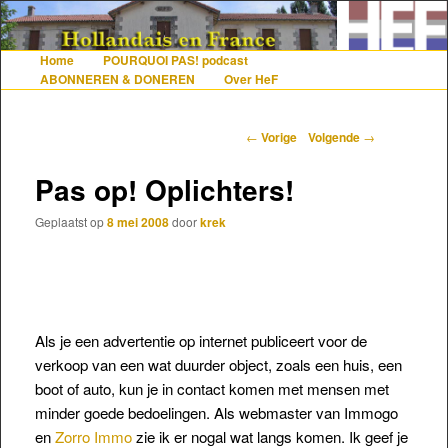
De gezelligste website voor Nederlanders die iets met Frankrijk hebben
Home
POURQUOI PAS! podcast
Hoofdmenu
Spring naar de primaire inhoud
Spring naar de secundaire inhoud
ABONNEREN & DONEREN
Over HeF
Hollandais en France
Berichtnavigatie
←
Vorige
Volgende
→
Pas op! Oplichters!
Geplaatst op
8 mei 2008
door
krek
Als je een advertentie op internet publiceert voor de
verkoop van een wat duurder object, zoals een huis, een
boot of auto, kun je in contact komen met mensen met
minder goede bedoelingen. Als webmaster van Immogo
en
Zorro Immo
zie ik er nogal wat langs komen. Ik geef je