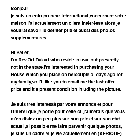
Bonjour
je suis un entrepreneur international,concernant votre
maison j’ai actuelement un client intérréssé alors je
voudrai savoir le dernier prix et aussi des photos
supplementaires.
Hi Seller,
I’m Rev.Ori Dakari who reside in usa, but presently
not in the state.I’m interested in purchasing your
House which you place on netcouple of days ago for
my family,so i’ll like you to email me the last offer
price and it’s present condition inluding the picture.
Je suis tres interessé par votre annonce et pour
l’interet que je porte pour celle-ci ,j’aimerais que vous
m’en disiez un peu plus sur son prix et sur son etat
actuel ,si possible me faire parvenir quelque photos,
je suis un cadre et je vie actuellement en (AFRIQUE)