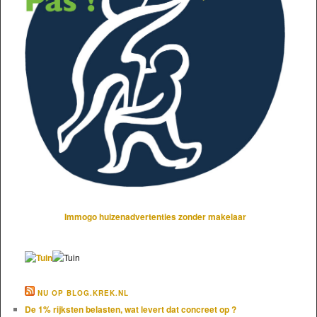
Immogo huizenadvertenties zonder makelaar
NU OP BLOG.KREK.NL
De 1% rijksten belasten, wat levert dat concreet op ?