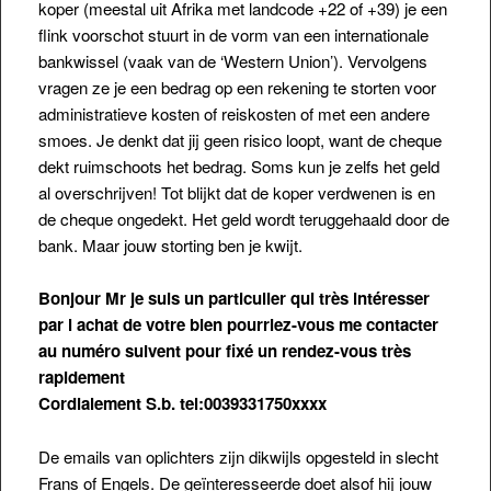
koper (meestal uit Afrika met landcode +22 of +39) je een
flink voorschot stuurt in de vorm van een internationale
bankwissel (vaak van de ‘Western Union’). Vervolgens
vragen ze je een bedrag op een rekening te storten voor
administratieve kosten of reiskosten of met een andere
smoes. Je denkt dat jij geen risico loopt, want de cheque
dekt ruimschoots het bedrag. Soms kun je zelfs het geld
al overschrijven! Tot blijkt dat de koper verdwenen is en
de cheque ongedekt. Het geld wordt teruggehaald door de
bank. Maar jouw storting ben je kwijt.
Bonjour Mr je suis un particulier qui très intéresser
par l achat de votre bien pourriez-vous me contacter
au numéro suivent pour fixé un rendez-vous très
rapidement
Cordialement S.b. tel:0039331750xxxx
De emails van oplichters zijn dikwijls opgesteld in slecht
Frans of Engels. De geïnteresseerde doet alsof hij jouw