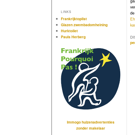
ga
ve
LINKS
de
Eh
Frankrijktoplist
ka
Glazen zwembadomheining
Hurktoilet
Pauls Herberg
Di
pe
Immogo huizenadvertenties
zonder makelaar