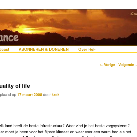
erlanders die iets met Frankrijk hebben
 France
nhoud
e inhoud
cast
ABONNEREN & DONEREN
Over HeF
Berichtnavigatie
←
Vorige
Volgende
ality of life
plaatst op
17 maart 2008
door
krek
lk land heeft de beste infrastructuur? Waar vind je het beste zorgsysteem?
ar moet je heen voor het fijnste klimaat en waar voor een warm bad als het