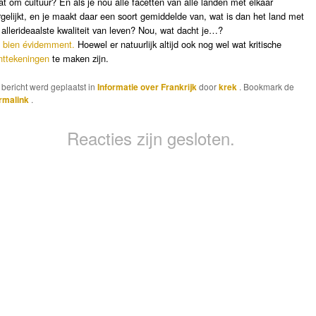
at om cultuur? En als je nou alle facetten van alle landen met elkaar
rgelijkt, en je maakt daar een soort gemiddelde van, wat is dan het land met
 allerideaalste kwaliteit van leven? Nou, wat dacht je…?
 bien évidemment.
Hoewel er natuurlijk altijd ook nog wel wat kritische
nttekeningen
te maken zijn.
t bericht werd geplaatst in
Informatie over Frankrijk
door
krek
. Bookmark de
rmalink
.
Reacties zijn gesloten.