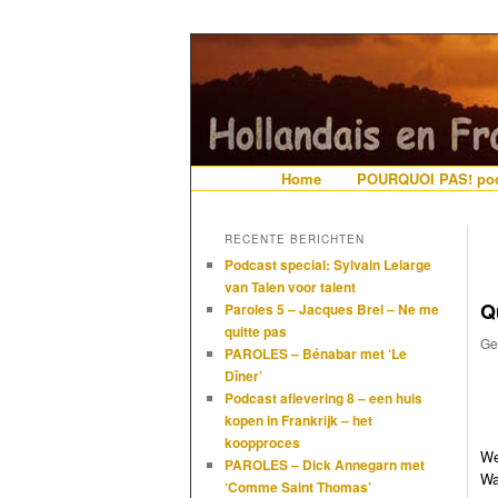
De gezelligste website voor Ned
Hollandais en
Hoofdmenu
Home
Spring naar de primaire i
Spring naar de secundair
POURQUOI PAS! pod
RECENTE BERICHTEN
Podcast special: Sylvain Lelarge
van Talen voor talent
Qu
Paroles 5 – Jacques Brel – Ne me
quitte pas
Ge
PAROLES – Bénabar met ‘Le
Dîner’
Podcast aflevering 8 – een huis
kopen in Frankrijk – het
koopproces
We
PAROLES – Dick Annegarn met
Wa
‘Comme Saint Thomas’