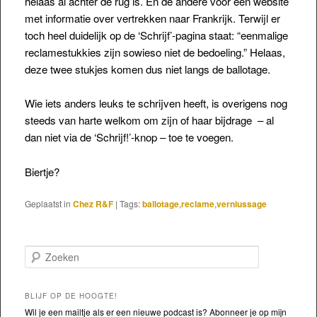
helaas al achter de rug is. En de andere voor een website
met informatie over vertrekken naar Frankrijk. Terwijl er
toch heel duidelijk op de ‘Schrijf’-pagina staat: “eenmalige
reclamestukkies zijn sowieso niet de bedoeling.” Helaas,
deze twee stukjes komen dus niet langs de ballotage.
Wie iets anders leuks te schrijven heeft, is overigens nog
steeds van harte welkom om zijn of haar bijdrage – al
dan niet via de ‘Schrijf!’-knop – toe te voegen.
Biertje?
Geplaatst in
Chez R&F
|
Tags:
ballotage
,
reclame
,
verniussage
Zoeken
BLIJF OP DE HOOGTE!
Wil je een mailtje als er een nieuwe podcast is? Abonneer je op mijn