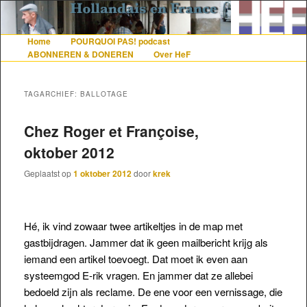
De gezelligste website voor Nederlanders die iets met Frankrijk hebben
Home
POURQUOI PAS! podcast
Hoofdmenu
Spring naar de primaire inhoud
Spring naar de secundaire inhoud
ABONNEREN & DONEREN
Over HeF
Hollandais en France
TAGARCHIEF:
BALLOTAGE
Chez Roger et Françoise,
oktober 2012
Geplaatst op
1 oktober 2012
door
krek
Hé, ik vind zowaar twee artikeltjes in de map met
gastbijdragen. Jammer dat ik geen mailbericht krijg als
iemand een artikel toevoegt. Dat moet ik even aan
systeemgod E-rik vragen. En jammer dat ze allebei
bedoeld zijn als reclame. De ene voor een vernissage, die