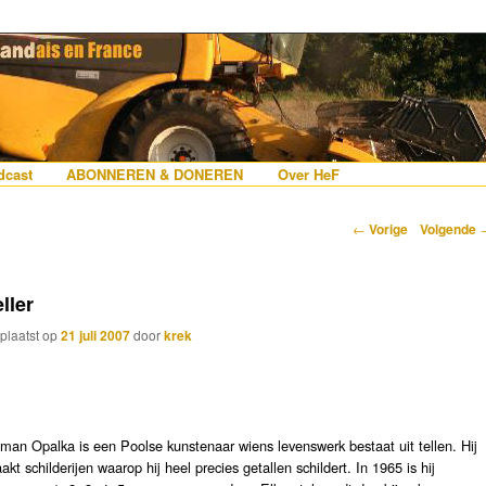
erlanders die iets met Frankrijk hebben
 France
nhoud
e inhoud
cast
ABONNEREN & DONEREN
Over HeF
Berichtnavigatie
←
Vorige
Volgende
ller
plaatst op
21 juli 2007
door
krek
man Opalka is een Poolse kunstenaar wiens levenswerk bestaat uit tellen. Hij
akt schilderijen waarop hij heel precies getallen schildert. In 1965 is hij