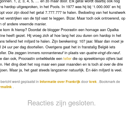
gonnen. 1, 2, 3, 4, 5, … en zo maar door. Elk getal wordt daarbij ook nog
ns hardop uitgesproken, in het Pools. In 1977 was hij bij ‘1.000.000’ en hij
opt voor zijn dood het getal 7.777.777 te halen. Bedoeling van het kunstwerk
et verstrijken van de tijd vast te leggen. Bizar. Maar toch ook ontroerend, op
n of andere vreemde manier.
e kom ik hierop? Doordat de blogger Procrastin een homage aan Opalka
line heeft gezet. Hij vroeg zich af hoe lang het zou duren om hardop in het
ans tellend het miljard te halen. Zijn berekening: 107 jaar. Maar dan moet je
l 24 uur per dag doortellen. Overigens gaat het in franstalig België iets
eller. Die zeggen immers
nonnanteneuf
in plaats van
quatre-vingt-dix-neuf
.
e dan ook, Procrastin ontwikkelde een
teller
die op spreektempo cijfers laat
en. Het ding doet het nog maar een paar maanden en is toch al over de drie
ljoen. Maar ja, het gaat steeds langzamer natuurlijk. En één miljard is veel.
t bericht werd geplaatst in
Informatie over Frankrijk
door
krek
. Bookmark de
rmalink
.
Reacties zijn gesloten.