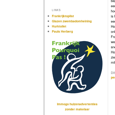
be
ee
LINKS
ho
is
h
Frankrijktoplist
ee
Glazen zwembadomheining
Ho
Hurktoilet
on
Pauls Herberg
Fr
we
sn
Ho
zi
mi
Di
pe
Immogo huizenadvertenties
zonder makelaar