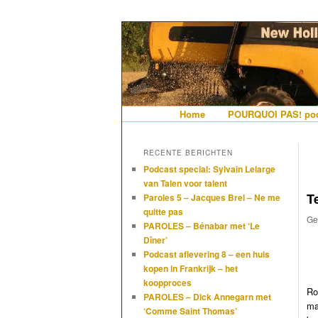
De gezelligste website voor Ned
Hollandais en
Hoofdmenu
Home
Spring naar de primaire i
Spring naar de secundair
POURQUOI PAS! pod
RECENTE BERICHTEN
Podcast special: Sylvain Lelarge
van Talen voor talent
Te
Paroles 5 – Jacques Brel – Ne me
quitte pas
Ge
PAROLES – Bénabar met ‘Le
Dîner’
Podcast aflevering 8 – een huis
kopen in Frankrijk – het
koopproces
Ro
PAROLES – Dick Annegarn met
ma
‘Comme Saint Thomas’