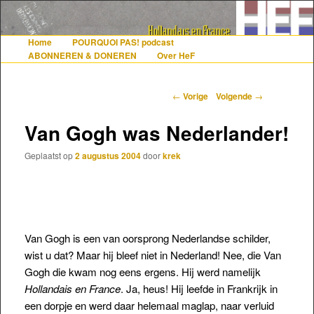
De gezelligste website voor Nederlanders die iets met Frankrijk hebben
Home
POURQUOI PAS! podcast
Hoofdmenu
Spring naar de primaire inhoud
Spring naar de secundaire inhoud
ABONNEREN & DONEREN
Over HeF
Hollandais en France
Berichtnavigatie
←
Vorige
Volgende
→
Van Gogh was Nederlander!
Geplaatst op
2 augustus 2004
door
krek
Van Gogh is een van oorsprong Nederlandse schilder,
wist u dat? Maar hij bleef niet in Nederland! Nee, die Van
Gogh die kwam nog eens ergens. Hij werd namelijk
Hollandais en France
. Ja, heus! Hij leefde in Frankrijk in
een dorpje en werd daar helemaal maglap, naar verluid