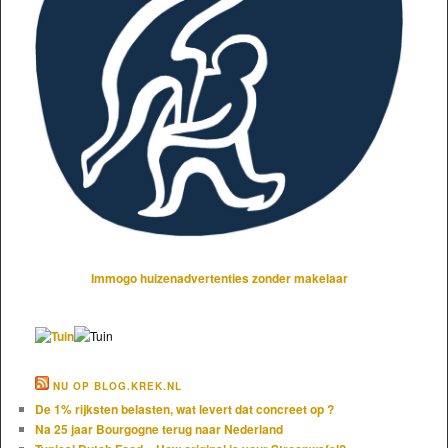
Immogo huizenadvertenties zonder makelaar
NU OP BLOG.KREK.NL
De 1% rijksten belasten, wat levert dat concreet op ?
Na 25 jaar Bourgogne terug naar Nederland