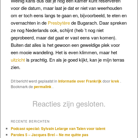
Weinig kans dus dat je nog een kamer kunt reserveren
voor die datum, maar laat je dat er niet van weerhouden
om er toch eens langs te gaan en, bijvoorbeeld,
te eten en
overnachten in de
Presbytère
de Bugarach. Daar spreken
ze nog Nederlands ook, schijnt (heb ’t nog niet
geprobeerd, maar dat gaat er vast eens van komen).
Buiten dat alles is het gewoon een geweldige plek voor
een mooie wandeling. Het is even klimmen, maar het
uitzicht
is prachtig. En als je goed kijkt, kan je mijn terras
zien.
Dit bericht werd geplaatst in
Informatie over Frankrijk
door
krek
.
Bookmark de
permalink
.
Reacties zijn gesloten.
RECENTE BERICHTEN
Podcast special: Sylvain Lelarge van Talen voor talent
Paroles 5 – Jacques Brel – Ne me quitte pas