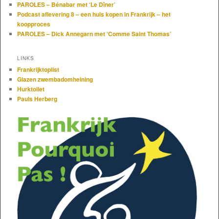
PAROLES – Bénabar met ‘Le Dîner’
Podcast aflevering 8 – een huis kopen in Frankrijk – het
koopproces
PAROLES – Dick Annegarn met ‘Comme Saint Thomas’
LINKS
Frankrijktoplist
Glazen zwembadomheining
Hurktoilet
Pauls Herberg