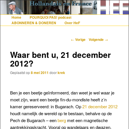
De gezelligste website voor Nederlanders die iets met Frankrijk hebben
Home
POURQUOI PAS! podcast
Hoofdmenu
Spring naar de primaire inhoud
Spring naar de secundaire inhoud
ABONNEREN & DONEREN
Over HeF
Hollandais en France
Berichtnavigatie
←
Vorige
Volgende
→
Waar bent u, 21 december
2012?
Geplaatst op
8 mei 2011
door
krek
Ben je een beetje geïnformeerd, dan weet je wel waar je
moet zijn, want een beetje fin-du-mondiste heeft z’n
kamer gereserveerd: in Bugarach. Op
21 december 2012
houdt namelijk de wereld op te bestaan, behalve op de
Pech de Bugarach – een
berg
met een magnetische
aantrekkingskracht. Vooral op wandelaars en dwazen.