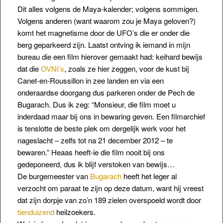
Dit alles volgens de Maya-kalender; volgens sommigen.
Volgens anderen
(want waarom zou je Maya geloven?)
komt het magnetisme door
de UFO’s die er onder die
berg geparkeerd zijn. Laatst ontving ik iemand in mijn
bureau die een film hierover gemaakt had: keihard bewijs
dat die
OVNI’s
, zoals ze hier zeggen, voor de kust bij
Canet-en-Roussillon
in zee landen en via een
onderaardse doorgang dus parkeren onder de Pech de
Bugarach. Dus ik zeg: “Monsieur, die film moet u
inderdaad maar bij ons in bewaring geven. Een filmarchief
is tenslotte de beste plek om dergelijk werk voor het
nageslacht – zelfs tot na 21 december 2012 – te
bewaren.” Heaas heeft-ie die film nooit bij ons
gedeponeerd, dus ik blijf verstoken van bewijs…
De burgemeester van
Bugarach
heeft het leger al
verzocht om paraat te zijn op deze datum, want hij vreest
dat zijn dorpje van zo’n 189 zielen overspoeld wordt door
tienduizend
heilzoekers.