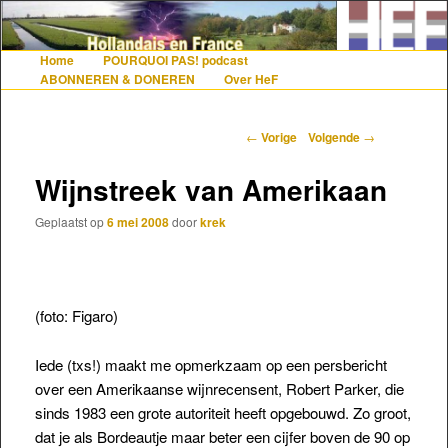
De gezelligste website voor Nederlanders die iets met Frankrijk hebben
Home
POURQUOI PAS! podcast
Hoofdmenu
Spring naar de primaire inhoud
Spring naar de secundaire inhoud
ABONNEREN & DONEREN
Over HeF
Hollandais en France
Berichtnavigatie
←
Vorige
Volgende
→
Wijnstreek van Amerikaan
Geplaatst op
6 mei 2008
door
krek
(foto: Figaro)
Iede (txs!) maakt me opmerkzaam op een persbericht
over een Amerikaanse wijnrecensent, Robert Parker, die
sinds 1983 een grote autoriteit heeft opgebouwd. Zo groot,
dat je als Bordeautje maar beter een cijfer boven de 90 op