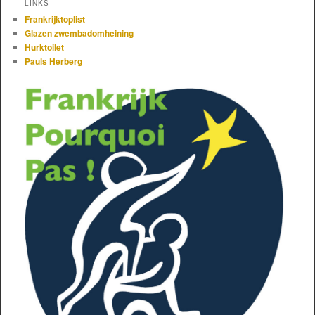
LINKS
Frankrijktoplist
Glazen zwembadomheining
Hurktoilet
Pauls Herberg