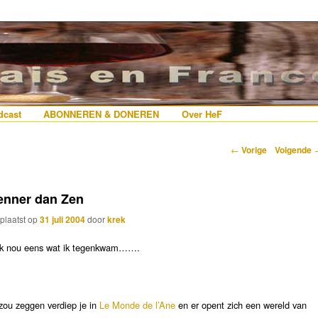
erlanders die iets met Frankrijk hebben
 France
nhoud
e inhoud
cast
ABONNEREN & DONEREN
Over HeF
Berichtnavigatie
←
Vorige
Volgende
enner dan Zen
plaatst op
31 juli 2004
door
krek
jk nou eens wat ik tegenkwam…….
 zou zeggen verdiep je in
Le Monde de l’Ane
en er opent zich een wereld van