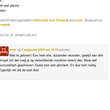
en…
el veel plezier
rjan
t bericht werd geplaatst in
Informatie over Frankrijk
door
krek
. Bookmark de
rmalink
.
REACTIE OP “
ZENNER DAN ZEN
”
krek.
op
1 augustus 2004 om 10:18
schreef:
Niet te geloven! Een hele site, duizenden woorden, gewijd aan één
simpel (en dat mag je op verschillende manieren lezen) dier. Maar wel
humoristisch geschreven. Goed voor een glimlach. En dus toch nuttig.
Eigenlijk net als de ezel dus!