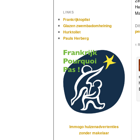
Z
He
Ma
LINKS
Frankrijktoplist
Di
Glazen zwembadomheining
pe
Hurktoilet
Pauls Herberg
1 
Immogo huizenadvertenties
zonder makelaar