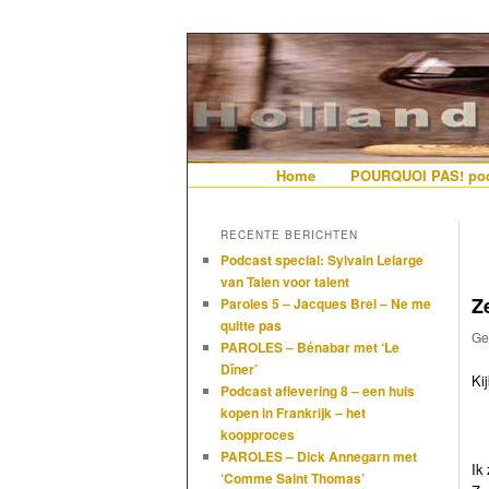
De gezelligste website voor Ned
Hollandais en
Hoofdmenu
Home
Spring naar de primaire i
Spring naar de secundair
POURQUOI PAS! pod
RECENTE BERICHTEN
Podcast special: Sylvain Lelarge
van Talen voor talent
Z
Paroles 5 – Jacques Brel – Ne me
quitte pas
Ge
PAROLES – Bénabar met ‘Le
Dîner’
Ki
Podcast aflevering 8 – een huis
kopen in Frankrijk – het
koopproces
PAROLES – Dick Annegarn met
Ik
‘Comme Saint Thomas’