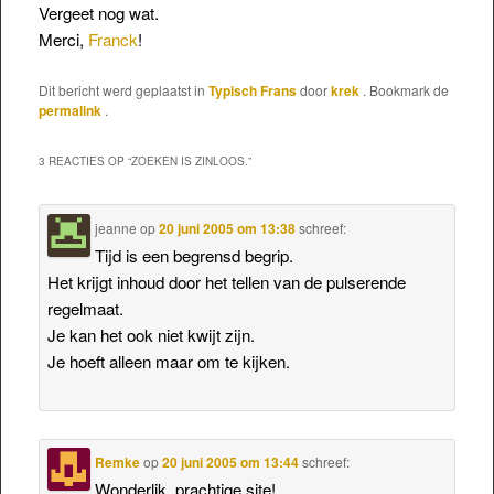
Vergeet nog wat.
Merci,
Franck
!
Dit bericht werd geplaatst in
Typisch Frans
door
krek
. Bookmark de
permalink
.
3 REACTIES OP “
ZOEKEN IS ZINLOOS.
”
jeanne
op
20 juni 2005 om 13:38
schreef:
Tijd is een begrensd begrip.
Het krijgt inhoud door het tellen van de pulserende
regelmaat.
Je kan het ook niet kwijt zijn.
Je hoeft alleen maar om te kijken.
Remke
op
20 juni 2005 om 13:44
schreef:
Wonderljk, prachtige site!