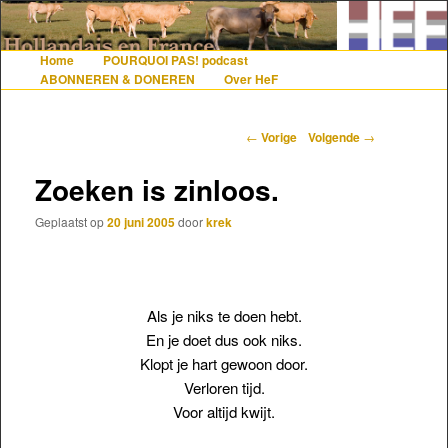
De gezelligste website voor Nederlanders die iets met Frankrijk hebben
Home
POURQUOI PAS! podcast
Hoofdmenu
Spring naar de primaire inhoud
Spring naar de secundaire inhoud
ABONNEREN & DONEREN
Over HeF
Hollandais en France
Berichtnavigatie
←
Vorige
Volgende
→
Zoeken is zinloos.
Geplaatst op
20 juni 2005
door
krek
Als je niks te doen hebt.
En je doet dus ook niks.
Klopt je hart gewoon door.
Verloren tijd.
Voor altijd kwijt.