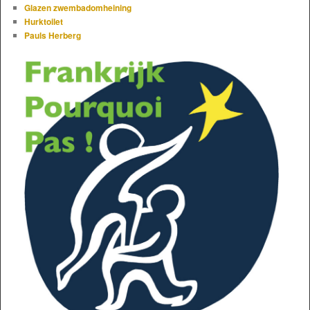
Glazen zwembadomheining
Hurktoilet
Pauls Herberg