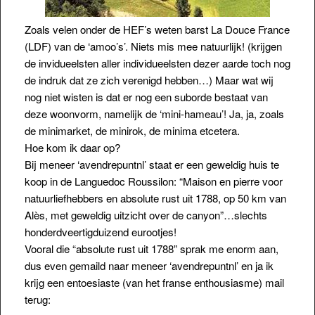
Zoals velen onder de HEF’s weten barst La Douce France
(LDF) van de ‘amoo’s’. Niets mis mee natuurlijk! (krijgen
de invidueelsten aller individueelsten dezer aarde toch nog
de indruk dat ze zich verenigd hebben…) Maar wat wij
nog niet wisten is dat er nog een suborde bestaat van
deze woonvorm, namelijk de ‘mini-hameau’! Ja, ja, zoals
de minimarket, de minirok, de minima etcetera.
Hoe kom ik daar op?
Bij meneer ‘avendrepuntnl’ staat er een geweldig huis te
koop in de Languedoc Roussilon: “Maison en pierre voor
natuurliefhebbers en absolute rust uit 1788, op 50 km van
Alès, met geweldig uitzicht over de canyon”…slechts
honderdveertigduizend eurootjes!
Vooral die “absolute rust uit 1788” sprak me enorm aan,
dus even gemaild naar meneer ‘avendrepuntnl’ en ja ik
krijg een entoesiaste (van het franse enthousiasme) mail
terug: