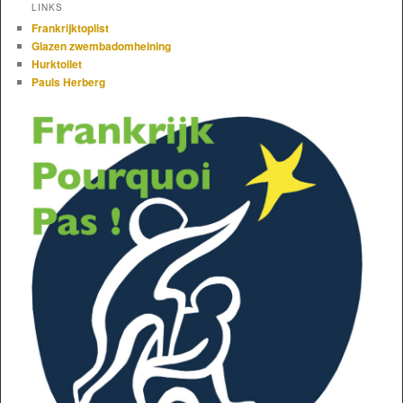
LINKS
Frankrijktoplist
Glazen zwembadomheining
Hurktoilet
Pauls Herberg